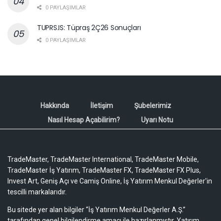
0 PAYLAŞIMLAR
TUPRS.IS: Tüpraş 2Ç26 Sonuçları
0 PAYLAŞIMLAR
Hakkında
İletişim
Şubelerimiz
Nasıl Hesap Açabilirim?
Uyarı Notu
TradeMaster, TradeMaster International, TradeMaster Mobile,
TradeMaster İş Yatırım, TradeMaster FX, TradeMaster FX Plus,
Invest Art, Geniş Açı ve Camiş Online, İş Yatırım Menkul Değerler'in
tescilli markalarıdır.
Bu sitede yer alan bilgiler “İş Yatırım Menkul Değerler A.Ş.”
tarafından genel bilgilendirme amacı ile hazırlanmıştır. Yatırım