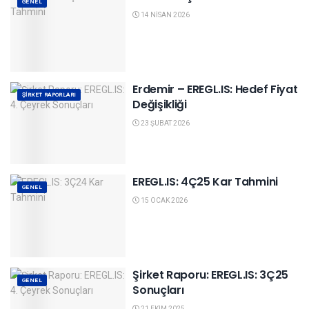
GENEL
14 NISAN 2026
Erdemir – EREGL.IS: Hedef Fiyat
ŞIRKET RAPORLARI
Değişikliği
23 ŞUBAT 2026
EREGL.IS: 4Ç25 Kar Tahmini
GENEL
15 OCAK 2026
Şirket Raporu: EREGL.IS: 3Ç25
GENEL
Sonuçları
21 EKIM 2025