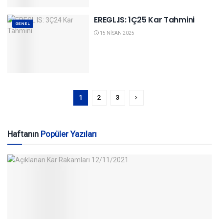
EREGL.IS: 1Ç25 Kar Tahmini
GENEL
15 NISAN 2025
1
2
3
Haftanın
Popüler Yazıları