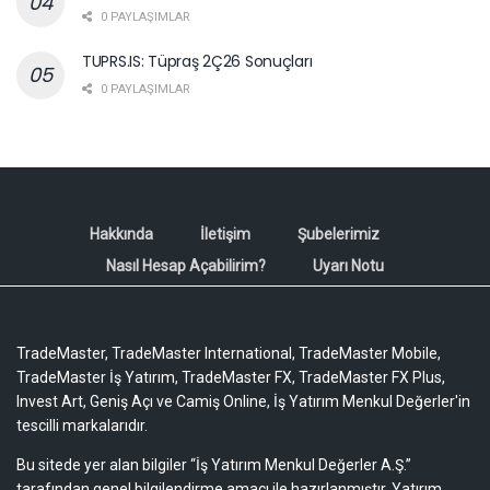
0 PAYLAŞIMLAR
TUPRS.IS: Tüpraş 2Ç26 Sonuçları
0 PAYLAŞIMLAR
Hakkında
İletişim
Şubelerimiz
Nasıl Hesap Açabilirim?
Uyarı Notu
TradeMaster, TradeMaster International, TradeMaster Mobile,
TradeMaster İş Yatırım, TradeMaster FX, TradeMaster FX Plus,
Invest Art, Geniş Açı ve Camiş Online, İş Yatırım Menkul Değerler'in
tescilli markalarıdır.
Bu sitede yer alan bilgiler “İş Yatırım Menkul Değerler A.Ş.”
tarafından genel bilgilendirme amacı ile hazırlanmıştır. Yatırım