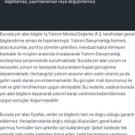
dağıtılamaz, yayımlanamaz veya değiştirilemez.
Burada yer alan bilgiler İş Yatırım Menkul Değerler A.Ş. tarafından genel
bilgilendirme amacı ile hazırlanmıştır. Yatırım Danışmanlığı hizmeti;
aracı kurumlar, portföy yönetim şirketleri, mevduat kabul etmeyen
bankalar ile müşteri arasında imzalanacak Yatırım Danışmanlığı
sözleşmesi çerçevesinde sunulmaktadır. Burada yer alan yorum ve
tavsiyeler, yorum ve tavsiyede bulunanların kişisel görüşlerine
dayanmaktadır. Herhangi bir yatırım aracının alım-satım önerisi ya da
getiri vaadi olarak yorumlanmamalıdır. Bu görüşler mali durumunuz ile
risk ve gitiri tercihlerinize uygun olmayabilir. Bu nedenle, sadece burada
yer alan bilgilere dayanarak yatırım kararı verilmesi beklentilerinize
uygun sonuçlar doğurmayabilir.
Burada yer alan fiyatlar, veriler ve bilgilerin tam ve doğru olduğu garanti
edilemez. Hesaplamalarda doğru olduğu düşünülen, genel kabul
görmüş formüller tüm şirketler için kullanılmıştır. Şirket özelinde tek
seferlik gelir/gider kalemleri ihtiva eden, farklı hesaplama yapılması