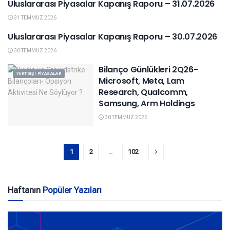
Uluslararası Piyasalar Kapanış Raporu – 31.07.2026
KAPANIŞ RAPORU
31 TEMMUZ 2026
Uluslararası Piyasalar Kapanış Raporu – 30.07.2026
YURTDIŞI PIYASALAR
30 TEMMUZ 2026
Bilanço Günlükleri 2Q26-
YURTDIŞI PIYASALAR
Microsoft, Meta, Lam
Research, Qualcomm,
Samsung, Arm Holdings
30 TEMMUZ 2026
1
2
…
102
Haftanın
Popüler Yazıları