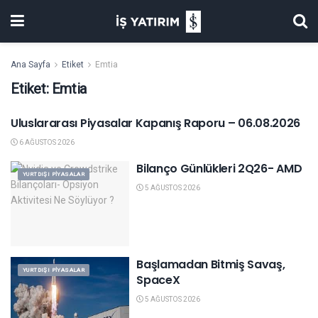
Ana Sayfa
Etiket
Emtia
Etiket:
Emtia
Uluslararası Piyasalar Kapanış Raporu – 06.08.2026
YURTDIŞI PIYASALAR
6 AĞUSTOS 2026
Bilanço Günlükleri 2Q26- AMD
YURTDIŞI PIYASALAR
5 AĞUSTOS 2026
Başlamadan Bitmiş Savaş,
YURTDIŞI PIYASALAR
SpaceX
5 AĞUSTOS 2026