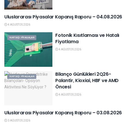
Uluslararası Piyasalar Kapanış Raporu – 04.08.2026
YURTDIŞI PIYASALAR
4 AĞUSTOS 2026
Fotonik Kısıtlaması ve Hatalı
YURTDIŞI PIYASALAR
Fiyatlama
4 AĞUSTOS 2026
Bilanço Günlükleri 2Q26-
YURTDIŞI PIYASALAR
Palantir, Kioxiai, HBF ve AMD
Öncesi
4 AĞUSTOS 2026
Uluslararası Piyasalar Kapanış Raporu – 03.08.2026
YURTDIŞI PIYASALAR
3 AĞUSTOS 2026