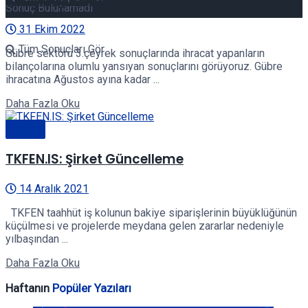
BIST’de gübre sektörü ve öne çıkanlar
Sonuç Bulunamadı
31 Ekim 2022
Tüm Sonuçları Gör
Gübre sektörü 3.çeyrek sonuçlarında ihracat yapanların
bilançolarına olumlu yansıyan sonuçlarını görüyoruz. Gübre
ihracatına Ağustos ayına kadar ...
Details
Daha Fazla Oku
Genel
TKFEN.IS: Şirket Güncelleme
14 Aralık 2021
TKFEN taahhüt iş kolunun bakiye siparişlerinin büyüklüğünün
küçülmesi ve projelerde meydana gelen zararlar nedeniyle
yılbaşından ...
Details
Daha Fazla Oku
Haftanın
Popüler Yazıları