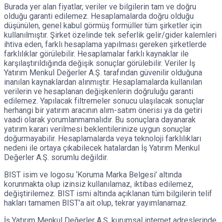
Burada yer alan fiyatlar, veriler ve bilgilerin tam ve doğru
olduğu garanti edilemez. Hesaplamalarda doğru olduğu
düşünülen, genel kabul görmüş formüller tüm şirketler için
kullanılmıştır. Şirket özelinde tek seferlik gelir/gider kalemleri
ihtiva eden, farklı hesaplama yapılması gereken şirketlerde
farklılıklar görülebilir. Hesaplamalar farklı kaynaklar ile
karşılaştırıldığında değişik sonuçlar görülebilir. Veriler İş
Yatırım Menkul Değerler A.Ş. tarafından güvenilir olduğuna
inanılan kaynaklardan alınmıştır. Hesaplamalarda kullanılan
verilerin ve hesaplanan değişkenlerin doğruluğu garanti
edilemez. Yapılacak filtremeler sonucu ulaşılacak sonuçlar
herhangi bir yatırım aracının alım-satım önerisi ya da getiri
vaadi olarak yorumlanmamalıdır. Bu sonuçlara dayanarak
yatırım kararı verilmesi beklentilerinize uygun sonuçlar
doğurmayabilir. Hesaplamalarda veya teknoloji farklılıkları
nedeni ile ortaya çıkabilecek hatalardan İş Yatırım Menkul
Değerler A.Ş. sorumlu değildir.
BIST isim ve logosu ‘Koruma Marka Belgesi’ altında
korunmakta olup izinsiz kullanılamaz, iktibas edilemez,
değiştirilemez. BIST ismi altında açıklanan tüm bilgilerin telif
hakları tamamen BIST’a ait olup, tekrar yayımlanamaz.
İş Yatırım Menkul Değerler A.Ş, kurumsal internet adreslerinde