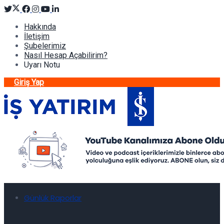
Hakkında
İletişim
Şubelerimiz
Nasıl Hesap Açabilirim?
Uyarı Notu
Giriş Yap
Günlük Raporlar