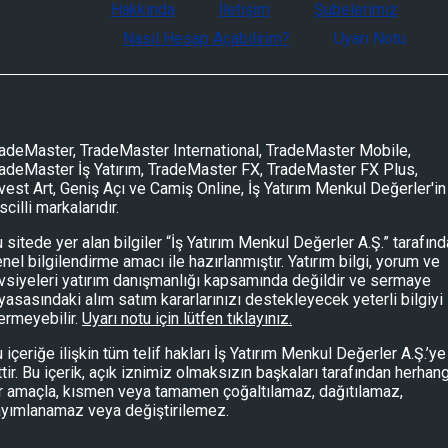
Hakkında
İletişim
Şubelerimiz
Nasıl Hesap Açabilirim?
Uyarı Notu
adeMaster, TradeMaster International, TradeMaster Mobile,
adeMaster İş Yatırım, TradeMaster FX, TradeMaster FX Plus,
vest Art, Geniş Açı ve Camiş Online, İş Yatırım Menkul Değerler'in
scilli markalarıdır.
 sitede yer alan bilgiler “İş Yatırım Menkul Değerler A.Ş.” tarafın
nel bilgilendirme amacı ile hazırlanmıştır. Yatırım bilgi, yorum ve
vsiyeleri yatırım danışmanlığı kapsamında değildir ve sermaye
yasasındaki alım satım kararlarınızı destekleyecek yeterli bilgiyi
ermeyebilir.
Uyarı notu için lütfen tıklayınız.
 içeriğe ilişkin tüm telif hakları İş Yatırım Menkul Değerler A.Ş.’ye
ttir. Bu içerik, açık iznimiz olmaksızın başkaları tarafından herhang
r amaçla, kısmen veya tamamen çoğaltılamaz, dağıtılamaz,
yımlanamaz veya değiştirilemez.