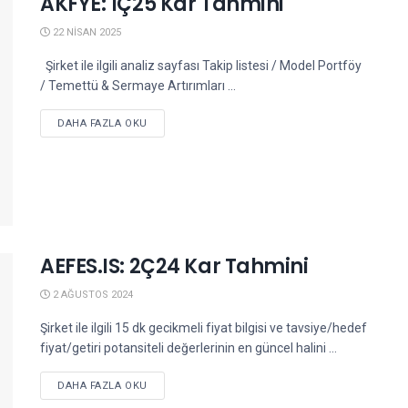
AKFYE: 1Ç25 Kar Tahmini
22 NISAN 2025
Şirket ile ilgili analiz sayfası Takip listesi / Model Portföy
/ Temettü & Sermaye Artırımları ...
DETAILS
DAHA FAZLA OKU
AEFES.IS: 2Ç24 Kar Tahmini
2 AĞUSTOS 2024
Şirket ile ilgili 15 dk gecikmeli fiyat bilgisi ve tavsiye/hedef
fiyat/getiri potansiteli değerlerinin en güncel halini ...
DETAILS
DAHA FAZLA OKU