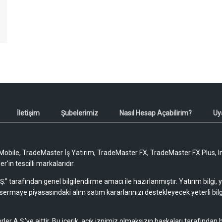
İletişim
Şubelerimiz
Nasıl Hesap Açabilirim?
Uy
obile, TradeMaster İş Yatırım, TradeMaster FX, TradeMaster FX Plus, I
'in tescilli markalarıdır.
Ş.” tarafından genel bilgilendirme amacı ile hazırlanmıştır. Yatırım bilgi,
sermaye piyasasındaki alım satım kararlarınızı destekleyecek yeterli bilg
rler A.Ş.’ye aittir. Bu içerik, açık iznimiz olmaksızın başkaları tarafından