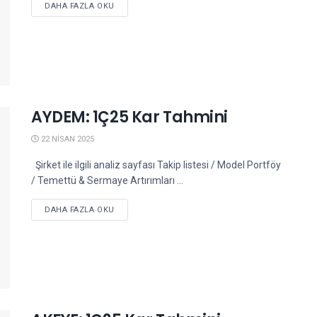
DETAILS
DAHA FAZLA OKU
AYDEM: 1Ç25 Kar Tahmini
22 NISAN 2025
Şirket ile ilgili analiz sayfası Takip listesi / Model Portföy
/ Temettü & Sermaye Artırımları ...
DETAILS
DAHA FAZLA OKU