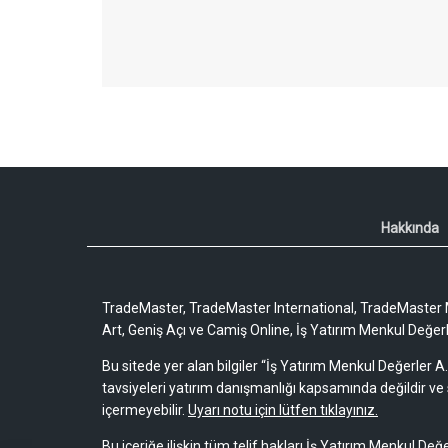
Hakkında
TradeMaster, TradeMaster International, TradeMaster M
Art, Geniş Açı ve Camiş Online, İş Yatırım Menkul Değerler
Bu sitede yer alan bilgiler “İş Yatırım Menkul Değerler A.
tavsiyeleri yatırım danışmanlığı kapsamında değildir ve 
içermeyebilir.
Uyarı notu için lütfen tıklayınız.
Bu içeriğe ilişkin tüm telif hakları İş Yatırım Menkul Değe