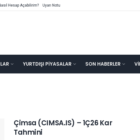
Nasıl Hesap Açabilirim?
Uyarı Notu
ALAR
YURTDIŞI PIYASALAR
SON HABERLER
V
Çimsa (CIMSA.IS) – 1Ç26 Kar
Tahmini