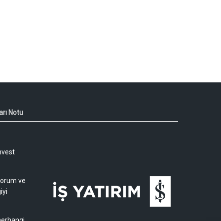
arı Notu
nvest
 yorum ve
iyi
 herhangi