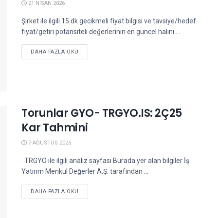
21 NISAN 2026
Şirket ile ilgili 15 dk gecikmeli fiyat bilgisi ve tavsiye/hedef
fiyat/getiri potansiteli değerlerinin en güncel halini ...
DETAILS
DAHA FAZLA OKU
Torunlar GYO- TRGYO.IS: 2Ç25
Kar Tahmini
7 AĞUSTOS 2025
TRGYO ile ilgili analiz sayfası Burada yer alan bilgiler İş
Yatırım Menkul Değerler A.Ş. tarafından ...
DETAILS
DAHA FAZLA OKU