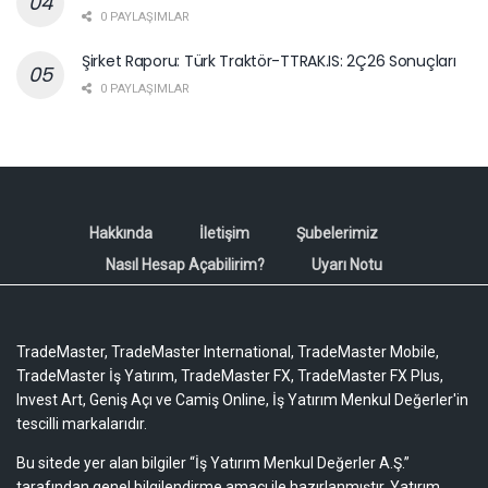
0 PAYLAŞIMLAR
Şirket Raporu: Türk Traktör-TTRAK.IS: 2Ç26 Sonuçları
0 PAYLAŞIMLAR
Hakkında
İletişim
Şubelerimiz
Nasıl Hesap Açabilirim?
Uyarı Notu
TradeMaster, TradeMaster International, TradeMaster Mobile,
TradeMaster İş Yatırım, TradeMaster FX, TradeMaster FX Plus,
Invest Art, Geniş Açı ve Camiş Online, İş Yatırım Menkul Değerler'in
tescilli markalarıdır.
Bu sitede yer alan bilgiler “İş Yatırım Menkul Değerler A.Ş.”
tarafından genel bilgilendirme amacı ile hazırlanmıştır. Yatırım