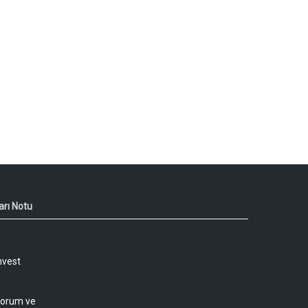
arı Notu
nvest
 yorum ve