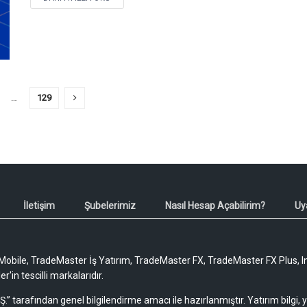
…
129
İletişim
Şubelerimiz
Nasıl Hesap Açabilirim?
Uy
obile, TradeMaster İş Yatırım, TradeMaster FX, TradeMaster FX Plus, I
'in tescilli markalarıdır.
Ş.” tarafından genel bilgilendirme amacı ile hazırlanmıştır. Yatırım bilgi,