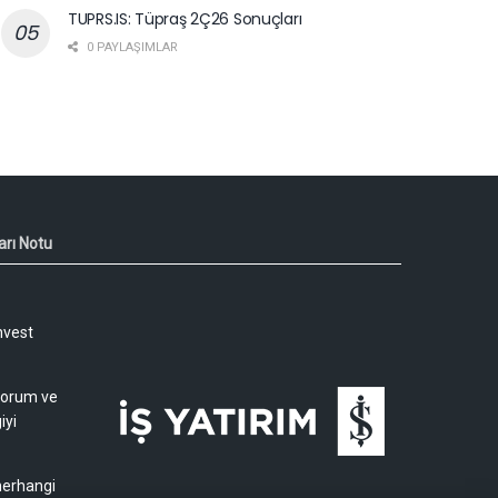
TUPRS.IS: Tüpraş 2Ç26 Sonuçları
0 PAYLAŞIMLAR
arı Notu
nvest
 yorum ve
iyi
 herhangi