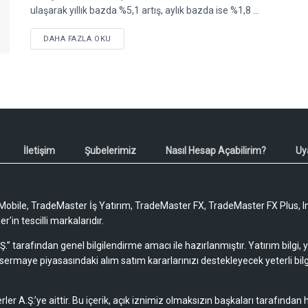
ulaşarak yıllık bazda %5,1 artış, aylık bazda ise %1,8 ...
DETAILS
DAHA FAZLA OKU
İletişim
Şubelerimiz
Nasıl Hesap Açabilirim?
Uy
obile, TradeMaster İş Yatırım, TradeMaster FX, TradeMaster FX Plus, I
'in tescilli markalarıdır.
Ş.” tarafından genel bilgilendirme amacı ile hazırlanmıştır. Yatırım bilgi,
sermaye piyasasındaki alım satım kararlarınızı destekleyecek yeterli bilg
rler A.Ş.’ye aittir. Bu içerik, açık iznimiz olmaksızın başkaları tarafından