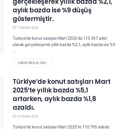
gerçekleşerek yıllık bazda %2,1,
aylık bazda ise %9 düşüş
göstermiştir.
17 NISAN 2026
Türkiye’de konut satışları Mart 2026’da 113.367 adet
olarak gerçekleşerek yıllık bazda %2,1, aylık bazda ise %9
...
DETAILS
DAHA FAZLA OKU
Türkiye’de konut satışları Mart
2025’te yıllık bazda %5,1
artarken, aylık bazda %1,8
azaldı.
16 NISAN 2025
Türkiye’de konut satışları Mart 2025’te 110.795 adede