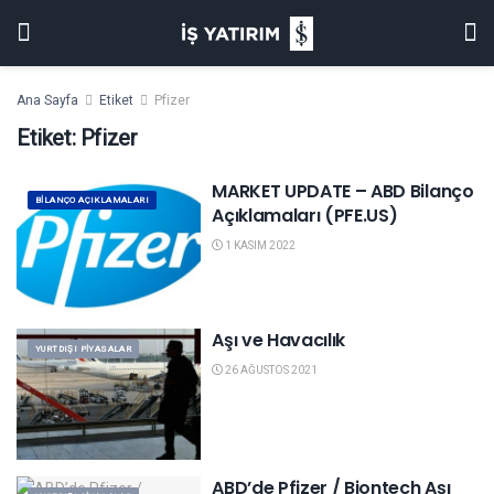
Ana Sayfa
Etiket
Pfizer
Etiket:
Pfizer
MARKET UPDATE – ABD Bilanço
BILANÇO AÇIKLAMALARI
Açıklamaları (PFE.US)
1 KASIM 2022
Aşı ve Havacılık
YURTDIŞI PIYASALAR
26 AĞUSTOS 2021
ABD’de Pfizer / Biontech Aşı