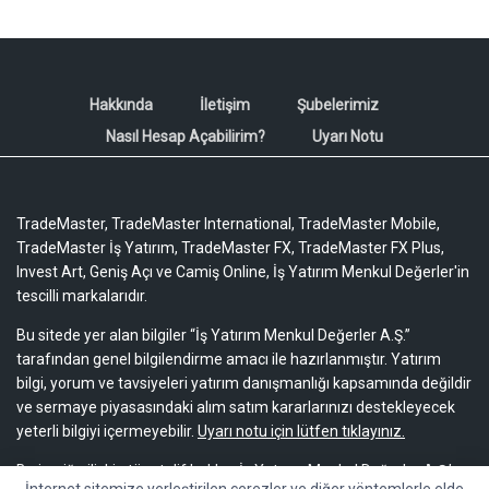
Hakkında
İletişim
Şubelerimiz
Nasıl Hesap Açabilirim?
Uyarı Notu
TradeMaster, TradeMaster International, TradeMaster Mobile,
TradeMaster İş Yatırım, TradeMaster FX, TradeMaster FX Plus,
Invest Art, Geniş Açı ve Camiş Online, İş Yatırım Menkul Değerler'in
tescilli markalarıdır.
Bu sitede yer alan bilgiler “İş Yatırım Menkul Değerler A.Ş.”
tarafından genel bilgilendirme amacı ile hazırlanmıştır. Yatırım
bilgi, yorum ve tavsiyeleri yatırım danışmanlığı kapsamında değildir
ve sermaye piyasasındaki alım satım kararlarınızı destekleyecek
yeterli bilgiyi içermeyebilir.
Uyarı notu için lütfen tıklayınız.
Bu içeriğe ilişkin tüm telif hakları İş Yatırım Menkul Değerler A.Ş.’ye