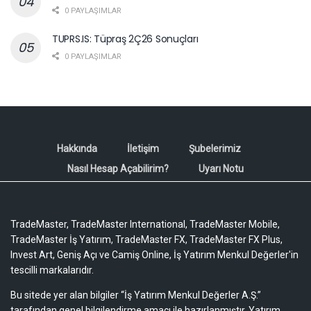
0 PAYLAŞIMLAR
TUPRS.IS: Tüpraş 2Ç26 Sonuçları
0 PAYLAŞIMLAR
Hakkında
İletişim
Şubelerimiz
Nasıl Hesap Açabilirim?
Uyarı Notu
TradeMaster, TradeMaster International, TradeMaster Mobile,
TradeMaster İş Yatırım, TradeMaster FX, TradeMaster FX Plus,
Invest Art, Geniş Açı ve Camiş Online, İş Yatırım Menkul Değerler'in
tescilli markalarıdır.
Bu sitede yer alan bilgiler “İş Yatırım Menkul Değerler A.Ş.”
tarafından genel bilgilendirme amacı ile hazırlanmıştır. Yatırım