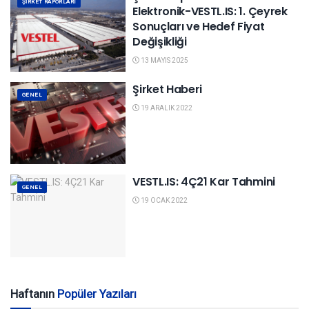
ŞIRKET RAPORLARI
Elektronik-VESTL.IS: 1. Çeyrek
Sonuçları ve Hedef Fiyat
Değişikliği
13 MAYIS 2025
Şirket Haberi
GENEL
19 ARALIK 2022
VESTL.IS: 4Ç21 Kar Tahmini
GENEL
19 OCAK 2022
Haftanın
Popüler Yazıları