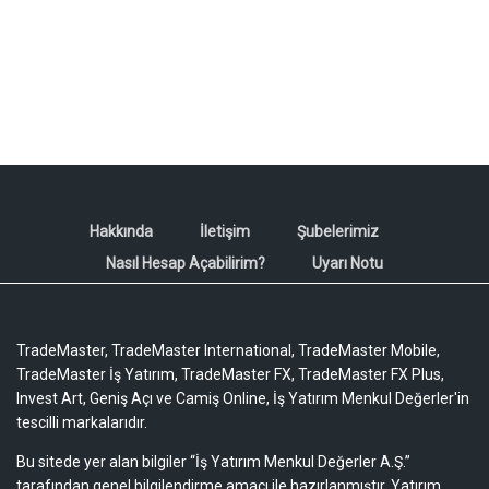
Hakkında
İletişim
Şubelerimiz
Nasıl Hesap Açabilirim?
Uyarı Notu
TradeMaster, TradeMaster International, TradeMaster Mobile,
TradeMaster İş Yatırım, TradeMaster FX, TradeMaster FX Plus,
Invest Art, Geniş Açı ve Camiş Online, İş Yatırım Menkul Değerler'in
tescilli markalarıdır.
Bu sitede yer alan bilgiler “İş Yatırım Menkul Değerler A.Ş.”
tarafından genel bilgilendirme amacı ile hazırlanmıştır. Yatırım