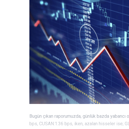
Bugün çıkan raporumuzda, günlük bazda yabancı o
bps, CUSAN:1.36 bps, iken, azalan hisseler ise; 