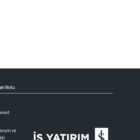
arı Notu
nvest
 yorum ve
iyi