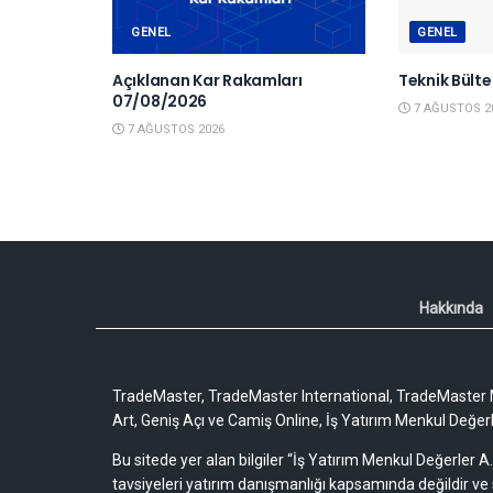
GENEL
GENEL
Açıklanan Kar Rakamları
Teknik Bült
07/08/2026
7 AĞUSTOS 2
7 AĞUSTOS 2026
Hakkında
TradeMaster, TradeMaster International, TradeMaster M
Art, Geniş Açı ve Camiş Online, İş Yatırım Menkul Değerler
Bu sitede yer alan bilgiler “İş Yatırım Menkul Değerler A.
tavsiyeleri yatırım danışmanlığı kapsamında değildir ve 