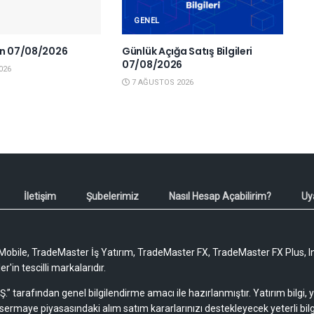
GENEL
en 07/08/2026
Günlük Açığa Satış Bilgileri
07/08/2026
026
7 AĞUSTOS 2026
İletişim
Şubelerimiz
Nasıl Hesap Açabilirim?
Uy
obile, TradeMaster İş Yatırım, TradeMaster FX, TradeMaster FX Plus, I
'in tescilli markalarıdır.
Ş.” tarafından genel bilgilendirme amacı ile hazırlanmıştır. Yatırım bilgi,
sermaye piyasasındaki alım satım kararlarınızı destekleyecek yeterli bilg