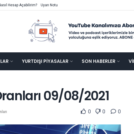
Nasıl Hesap Açabilirim?
Uyarı Notu
ALAR
YURTDIŞI PIYASALAR
SON HABERLER
V
ranları 09/08/2021
0
0
0
ları