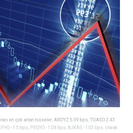
ranı en çok artan hisseler; ARDYZ:5.59 bps, TOASO:2.43
GLYHO:-1.5 bps, PEGYO:-1.04 bps, BJKAS:-1.03 bps. olarak