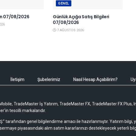
GENEL
en 07/08/2026
Günlük Açığa Satış Bilgileri
07/08/2026
026
7 AĞUSTOS 2026
İletişim
Şubelerimiz
Nasıl Hesap Açabilirim?
Uy
obile, TradeMaster İş Yatırım, TradeMaster FX, TradeMaster FX Plus, I
'in tescilli markalarıdır.
Ş.” tarafından genel bilgilendirme amacı ile hazırlanmıştır. Yatırım bilgi,
sermaye piyasasındaki alım satım kararlarınızı destekleyecek yeterli bilg