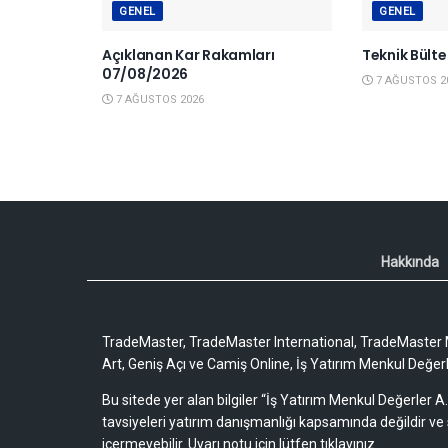
GENEL
GENEL
Açıklanan Kar Rakamları
Teknik Bült
07/08/2026
7 AĞUSTOS 2
7 AĞUSTOS 2026
Hakkında
TradeMaster, TradeMaster International, TradeMaster M
Art, Geniş Açı ve Camiş Online, İş Yatırım Menkul Değerler
Bu sitede yer alan bilgiler “İş Yatırım Menkul Değerler A.
tavsiyeleri yatırım danışmanlığı kapsamında değildir ve 
içermeyebilir.
Uyarı notu için lütfen tıklayınız.