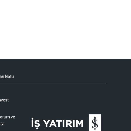
arı Notu
nvest
 yorum ve
iyi