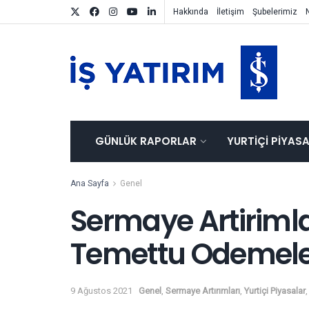
Hakkında
İletişim
Şubelerimiz
GÜNLÜK RAPORLAR
YURTIÇI PIYAS
Ana Sayfa
Genel
Sermaye Artirimla
Temettu Odemele
9 Ağustos 2021
Genel
,
Sermaye Artırımları
,
Yurtiçi Piyasalar