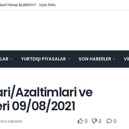
Nasıl Hesap Açabilirim?
Uyarı Notu
ALAR
YURTDIŞI PIYASALAR
SON HABERLER
V
ri/Azaltimlari ve
ri 09/08/2021
0
0
0
,
Son Haberler