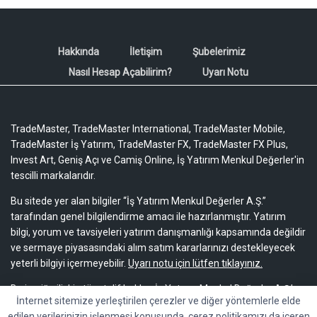
Hakkında
İletişim
Şubelerimiz
Nasıl Hesap Açabilirim?
Uyarı Notu
TradeMaster, TradeMaster International, TradeMaster Mobile,
TradeMaster İş Yatırım, TradeMaster FX, TradeMaster FX Plus,
Invest Art, Geniş Açı ve Camiş Online, İş Yatırım Menkul Değerler'in
tescilli markalarıdır.
Bu sitede yer alan bilgiler “İş Yatırım Menkul Değerler A.Ş.”
tarafından genel bilgilendirme amacı ile hazırlanmıştır. Yatırım
bilgi, yorum ve tavsiyeleri yatırım danışmanlığı kapsamında değildir
ve sermaye piyasasındaki alım satım kararlarınızı destekleyecek
yeterli bilgiyi içermeyebilir.
Uyarı notu için lütfen tıklayınız.
Bu içeriğe ilişkin tüm telif hakları İş Yatırım Menkul Değerler A.Ş.’ye
İnternet sitemize yerleştirilen çerezler ve diğer yöntemlerle elde
aittir. Bu içerik, açık iznimiz olmaksızın başkaları tarafından
edilen verilerinizin işlenmesi konusunda, çerez politikamızı da içeren