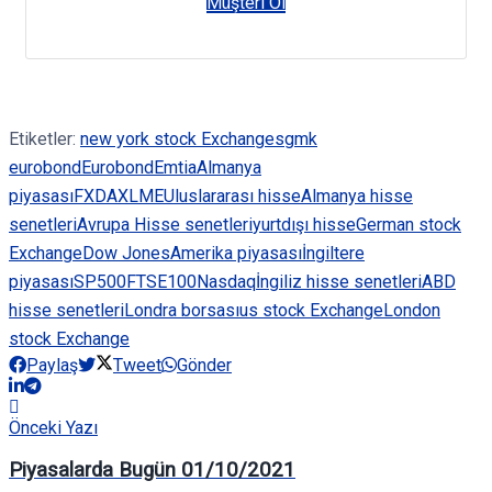
Müşteri Ol
Etiketler:
new york stock Exchange
sgmk
eurobond
Eurobond
Emtia
Almanya
piyasası
FX
DAX
LME
Uluslararası hisse
Almanya hisse
senetleri
Avrupa Hisse senetleri
yurtdışı hisse
German stock
Exchange
Dow Jones
Amerika piyasası
İngiltere
piyasası
SP500
FTSE100
Nasdaq
İngiliz hisse senetleri
ABD
hisse senetleri
Londra borsası
us stock Exchange
London
stock Exchange
Paylaş
Tweet
Gönder
Önceki Yazı
Piyasalarda Bugün 01/10/2021