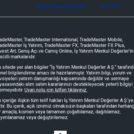
Nasıl Hesap Açabilirim?
Uyarı Notu
adeMaster, TradeMaster International, TradeMaster Mobile,
adeMaster İş Yatırım, TradeMaster FX, TradeMaster FX Plus,
vest Art, Geniş Açı ve Camiş Online, İş Yatırım Menkul Değerler'in
scilli markalarıdır.
 sitede yer alan bilgiler “İş Yatırım Menkul Değerler A.Ş.” tarafın
nel bilgilendirme amacı ile hazırlanmıştır. Yatırım bilgi, yorum ve
vsiyeleri yatırım danışmanlığı kapsamında değildir ve sermaye
yasasındaki alım satım kararlarınızı destekleyecek yeterli bilgiyi
ermeyebilir.
Uyarı notu için lütfen tıklayınız.
 içeriğe ilişkin tüm telif hakları İş Yatırım Menkul Değerler A.Ş.’ye
ttir. Bu içerik, açık iznimiz olmaksızın başkaları tarafından herhang
r amaçla, kısmen veya tamamen çoğaltılamaz, dağıtılamaz,
yımlanamaz veya değiştirilemez.