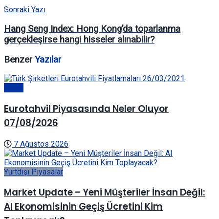
Sonraki Yazı
Hang Seng Index: Hong Kong’da toparlanma
gerçekleşirse hangi hisseler alınabilir?
Benzer
Yazılar
Genel
Eurotahvil Piyasasında Neler Oluyor
07/08/2026
7 Ağustos 2026
Yurtdışı Piyasalar
Market Update – Yeni Müşteriler İnsan Değil:
AI Ekonomisinin Geçiş Ücretini Kim