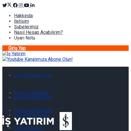
Hakkında
İletişim
Şubelerimiz
Nasıl Hesap Açabilirim?
Uyarı Notu
Giriş Yap
Günlük Raporlar
Yurtiçi Piyasalar
Günlük Raporlar
Yurtdışı Piyasalar
Yurtiçi Piyasalar
Son Haberler