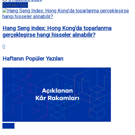
Sonraki Yazı
Hang Seng Index: Hong Kong'da toparlanma
gerçekleşirse hangi hisseler alınabilir?
Haftanın Popüler Yazıları
Genel