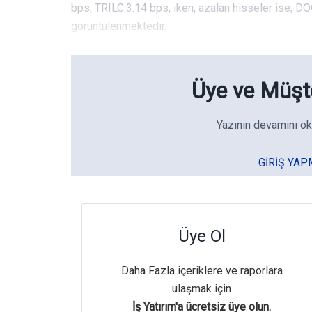
bps, TRILC:3.14 bps, iken, azalan hisseler ise; 
görüntülenmektedir.
Üye ve Müşte
Yazının devamını ok
GIRIŞ YAP
Üye Ol
Daha Fazla içeriklere ve raporlara
ulaşmak için
İş Yatırım'a ücretsiz üye olun.