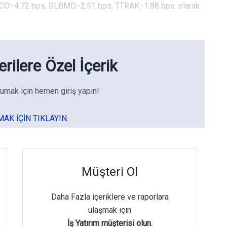
DOCO:-4.72 bps, GLBMD:-2.51 bps, TTRAK:-1.88 bps. olarak
rilere Özel İçerik
umak için hemen giriş yapın!
MAK IÇIN TIKLAYIN.
Müşteri Ol
Daha Fazla içeriklere ve raporlara
ulaşmak için
İş Yatırım müşterisi olun.