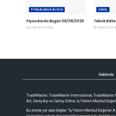
PIYASALARDA BUGÜN
GENEL
Piyasalarda Bugün 06/08/2026
Teknik Bült
6 AĞUSTOS 2026
6 AĞUSTOS 2
Hakkında
TradeMaster, TradeMaster International, TradeMaster M
Art, Geniş Açı ve Camiş Online, İş Yatırım Menkul Değerler
Bu sitede yer alan bilgiler “İş Yatırım Menkul Değerler A.