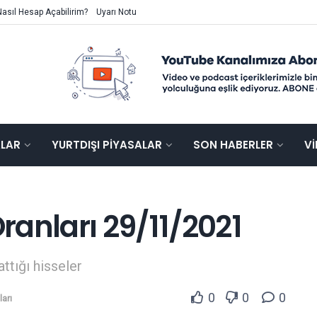
Nasıl Hesap Açabilirim?
Uyarı Notu
ALAR
YURTDIŞI PIYASALAR
SON HABERLER
V
anları 29/11/2021
attığı hisseler
0
0
0
arı