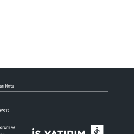
arı Notu
nvest
 yorum ve