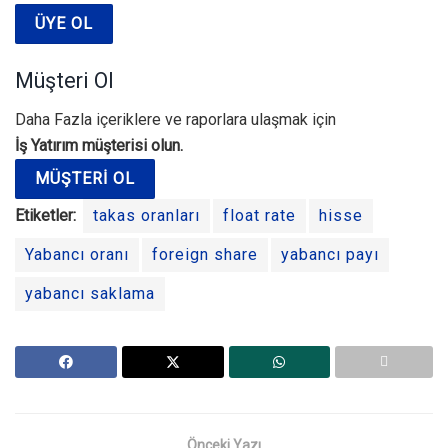
ÜYE OL
Müşteri Ol
Daha Fazla içeriklere ve raporlara ulaşmak için
İş Yatırım müşterisi olun.
MÜŞTERI OL
Etiketler:
takas oranları
float rate
hisse
Yabancı oranı
foreign share
yabancı payı
yabancı saklama
Önceki Yazı