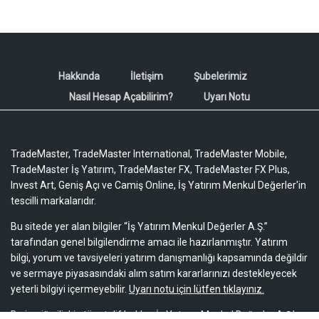
Hakkında
İletişim
Şubelerimiz
Nasıl Hesap Açabilirim?
Uyarı Notu
TradeMaster, TradeMaster International, TradeMaster Mobile,
TradeMaster İş Yatırım, TradeMaster FX, TradeMaster FX Plus,
Invest Art, Geniş Açı ve Camiş Online, İş Yatırım Menkul Değerler'in
tescilli markalarıdır.
Bu sitede yer alan bilgiler “İş Yatırım Menkul Değerler A.Ş.”
tarafından genel bilgilendirme amacı ile hazırlanmıştır. Yatırım
bilgi, yorum ve tavsiyeleri yatırım danışmanlığı kapsamında değildir
ve sermaye piyasasındaki alım satım kararlarınızı destekleyecek
yeterli bilgiyi içermeyebilir.
Uyarı notu için lütfen tıklayınız.
Bu içeriğe ilişkin tüm telif hakları İş Yatırım Menkul Değerler A.Ş.’ye