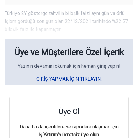
Türkiye 2Y gösterge tahvilin bileşik faizi aynı gün valörlü
işlem gördüğü son gün olan 22/12/2021 tarihinde %22.57
bileşik faiz ile kapanmıştır.
Üye ve Müşterilere Özel İçerik
Yazının devamını okumak için hemen giriş yapın!
GIRIŞ YAPMAK IÇIN TIKLAYIN.
Üye Ol
Daha Fazla içeriklere ve raporlara ulaşmak için
İş Yatırım'a ücretsiz üye olun.