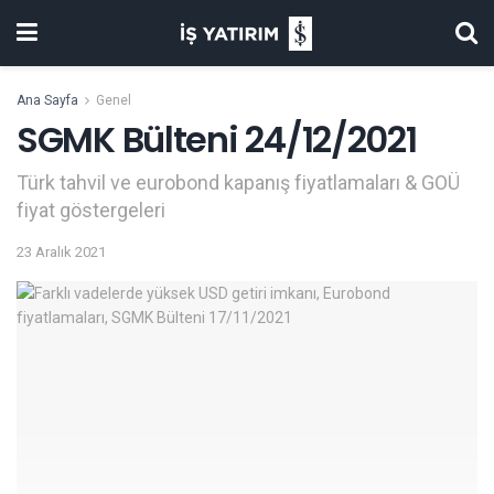
Ana Sayfa
Genel
SGMK Bülteni 24/12/2021
Türk tahvil ve eurobond kapanış fiyatlamaları & GOÜ
fiyat göstergeleri
23 Aralık 2021