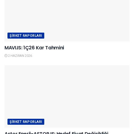
ŞIRKET RAPORLARI
MAVI.IS: 1Ç26 Kar Tahmini
2 HAZIRAN 2026
ŞIRKET RAPORLARI
Astor Enerji-ASTOR.IS: Hedef Fiyat Değişikliği