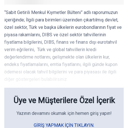
“Sabit Getirili Menkul Kıymetler Bülteni” adlı raporumuzun
içeriğinde; İlgili para birimleri üzerinden çıkartılmış devlet,
özel sektör, Türk ve başka ülkelerin eurobondlarının fiyat ve
piyasa rakamlarını, DIBS ve özel sektör tahvillerinin
fiyatlama bilgilerini, DIBS, finans ve finans dışı eurotahvil
verim eğrilerini, Türk ve global tahvillerin kredi
değerlendirme notlarını, gelişmekte olan ülkelerin kur,
endeks fiyatlamalarını, emtia fiyatlarını, ilgili günde kupon
ödemesi olacak tahvil bilgilerini ve para piyasası ile ilgili
diğer göstergeleri bulabilirsiniz.
Üye ve Müşterilere Özel İçerik
Yazının devamını okumak için hemen giriş yapın!
GIRIŞ YAPMAK IÇIN TIKLAYIN.