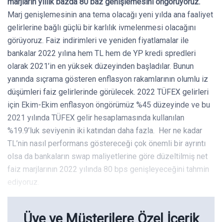
marjların yıllık bazda 80 baz genişlemesini öngörüyoruz.
Marj genişlemesinin ana tema olacağı yeni yılda ana faaliyet
gelirlerine bağlı güçlü bir karlılık ivmelenmesi olacağını
görüyoruz. Faiz indirimleri ve yeniden fiyatlamalar ile
bankalar 2022 yılına hem TL hem de YP kredi spredleri
olarak 2021’in en yüksek düzeyinden başladılar. Bunun
yanında sıçrama gösteren enflasyon rakamlarının olumlu iz
düşümleri faiz gelirlerinde görülecek. 2022 TÜFEX gelirleri
için Ekim-Ekim enflasyon öngörümüz %45 düzeyinde ve bu
2021 yılında TÜFEX gelir hesaplamasında kullanılan
%19.9’luk seviyenin iki katından daha fazla. Her ne kadar
TL’nin nasıl performans göstereceği çok önemli bir ayrıntı
olsa da bankaların swap maliyetlerine göre düzeltilmiş net
faiz marjlarının 2022 yılında 80 bps genişleyeceğini tahmin
ediyoruz.
Üye ve Müşterilere Özel İçerik