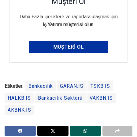
Müşteri Ol
Daha Fazla içeriklere ve raporlara ulaşmak için
İş Yatırım müşterisi olun.
MÜŞTERI OL
Etiketler:
Bankacılık
GARAN.IS
TSKB.IS
HALKB.IS
Bankacılık Sektörü
VAKBN.IS
AKBNK.IS