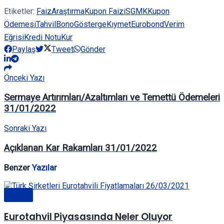
Etiketler:
Faiz
Araştırma
Kupon Faizi
SGMK
Kupon
Ödemesi
Tahvil
Bono
Gösterge
Kıymet
Eurobond
Verim
Eğrisi
Kredi Notu
Kur
Paylaş
Tweet
Gönder
Önceki Yazı
Sermaye Artırımları/Azaltımları ve Temettü Ödemeleri
31/01/2022
Sonraki Yazı
Açıklanan Kar Rakamları 31/01/2022
Benzer
Yazılar
Genel
Eurotahvil Piyasasında Neler Oluyor