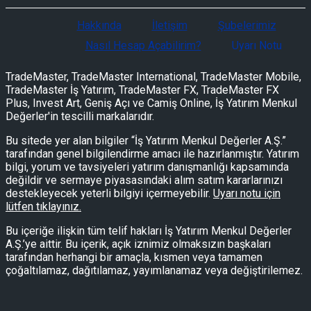
Hakkında
İletişim
Şubelerimiz
Nasıl Hesap Açabilirim?
Uyarı Notu
TradeMaster, TradeMaster International, TradeMaster Mobile,
TradeMaster İş Yatırım, TradeMaster FX, TradeMaster FX
Plus, Invest Art, Geniş Açı ve Camiş Online, İş Yatırım Menkul
Değerler'in tescilli markalarıdır.
Bu sitede yer alan bilgiler “İş Yatırım Menkul Değerler A.Ş.”
tarafından genel bilgilendirme amacı ile hazırlanmıştır. Yatırım
bilgi, yorum ve tavsiyeleri yatırım danışmanlığı kapsamında
değildir ve sermaye piyasasındaki alım satım kararlarınızı
destekleyecek yeterli bilgiyi içermeyebilir.
Uyarı notu için
lütfen tıklayınız.
Bu içeriğe ilişkin tüm telif hakları İş Yatırım Menkul Değerler
A.Ş.’ye aittir. Bu içerik, açık iznimiz olmaksızın başkaları
tarafından herhangi bir amaçla, kısmen veya tamamen
çoğaltılamaz, dağıtılamaz, yayımlanamaz veya değiştirilemez.