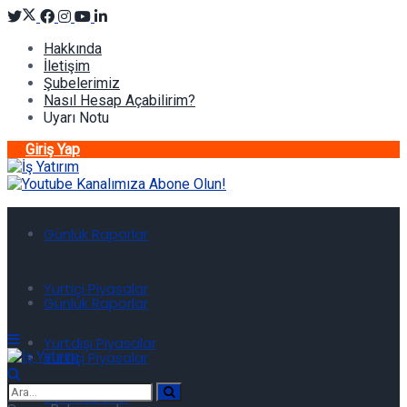
Hakkında
İletişim
Şubelerimiz
Nasıl Hesap Açabilirim?
Uyarı Notu
Giriş Yap
Günlük Raporlar
Yurtiçi Piyasalar
Günlük Raporlar
Yurtdışı Piyasalar
Yurtiçi Piyasalar
Son Haberler