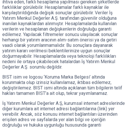
ihtiva eden, farklı hesaplama yapılması gereken şirketlerde
farklılıklar görülebilir. Hesaplamalar farklı kaynaklar ile
karşılaştırıldığında değişik sonuçlar görülebilir. Veriler İş
Yatırım Menkul Değerler A.Ş. tarafından güvenilir olduğuna
inanılan kaynaklardan alınmıştır. Hesaplamalarda kullanılan
verilerin ve hesaplanan değişkenlerin doğruluğu garanti
edilemez. Yapılacak filtremeler sonucu ulaşılacak sonuçlar
herhangi bir yatırım aracının alım-satım önerisi ya da getiri
vaadi olarak yorumlanmamalıdır. Bu sonuçlara dayanarak
yatırım kararı verilmesi beklentilerinize uygun sonuçlar
doğurmayabilir. Hesaplamalarda veya teknoloji farklılıkları
nedeni ile ortaya çıkabilecek hatalardan İş Yatırım Menkul
Değerler A.Ş. sorumlu değildir.
BIST isim ve logosu ‘Koruma Marka Belgesi’ altında
korunmakta olup izinsiz kullanılamaz, iktibas edilemez,
değiştirilemez. BIST ismi altında açıklanan tüm bilgilerin telif
hakları tamamen BIST’a ait olup, tekrar yayımlanamaz.
İş Yatırım Menkul Değerler A.Ş, kurumsal internet adreslerinde
diğer kurumlara ait internet adresi bağlantılarına (link) yer
verebilir. Ancak, söz konusu internet bağlantıları üzerinden
erişilen adres ve sayfalarda yer alan bilgi ve içeriğin
doğruluğu ve hukuka uygunluğu hususunda garanti