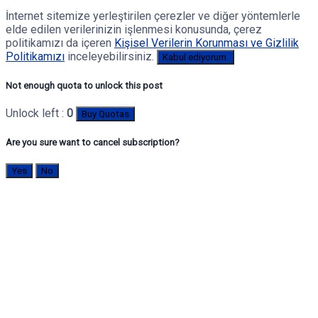
İnternet sitemize yerleştirilen çerezler ve diğer yöntemlerle
elde edilen verilerinizin işlenmesi konusunda, çerez
politikamızı da içeren
Kişisel Verilerin Korunması ve Gizlilik
Politikamızı
inceleyebilirsiniz.
Kabul ediyorum.
Not enough quota to unlock this post
Unlock left :
0
Buy Quotas
Are you sure want to cancel subscription?
Yes
No