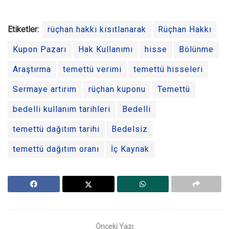
Etiketler:
rüçhan hakkı kısıtlanarak
Rüçhan Hakkı
Kupon Pazarı
Hak Kullanımı
hisse
Bölünme
Araştırma
temettü verimi
temettü hisseleri
Sermaye artırım
rüçhan kuponu
Temettü
bedelli kullanım tarihleri
Bedelli
temettü dağıtım tarihi
Bedelsiz
temettü dağıtım oranı
İç Kaynak
Önceki Yazı