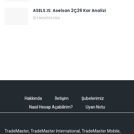
ASELS.IS: Aselsan 2Ç26 Kar Analizi
5 AĞUSTOS 2026
Hakkında
İletişim
Şubelerimiz
Nasıl Hesap Açabilirim?
Uyarı Notu
TradeMaster, TradeMaster International, TradeMaster Mobile,