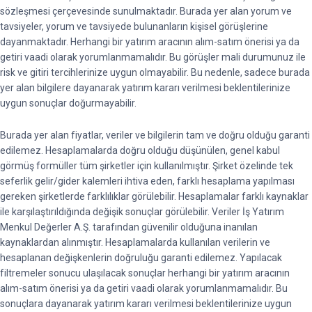
sözleşmesi çerçevesinde sunulmaktadır. Burada yer alan yorum ve
tavsiyeler, yorum ve tavsiyede bulunanların kişisel görüşlerine
dayanmaktadır. Herhangi bir yatırım aracının alım-satım önerisi ya da
getiri vaadi olarak yorumlanmamalıdır. Bu görüşler mali durumunuz ile
risk ve gitiri tercihlerinize uygun olmayabilir. Bu nedenle, sadece burada
yer alan bilgilere dayanarak yatırım kararı verilmesi beklentilerinize
uygun sonuçlar doğurmayabilir.
Burada yer alan fiyatlar, veriler ve bilgilerin tam ve doğru olduğu garanti
edilemez. Hesaplamalarda doğru olduğu düşünülen, genel kabul
görmüş formüller tüm şirketler için kullanılmıştır. Şirket özelinde tek
seferlik gelir/gider kalemleri ihtiva eden, farklı hesaplama yapılması
gereken şirketlerde farklılıklar görülebilir. Hesaplamalar farklı kaynaklar
ile karşılaştırıldığında değişik sonuçlar görülebilir. Veriler İş Yatırım
Menkul Değerler A.Ş. tarafından güvenilir olduğuna inanılan
kaynaklardan alınmıştır. Hesaplamalarda kullanılan verilerin ve
hesaplanan değişkenlerin doğruluğu garanti edilemez. Yapılacak
filtremeler sonucu ulaşılacak sonuçlar herhangi bir yatırım aracının
alım-satım önerisi ya da getiri vaadi olarak yorumlanmamalıdır. Bu
sonuçlara dayanarak yatırım kararı verilmesi beklentilerinize uygun