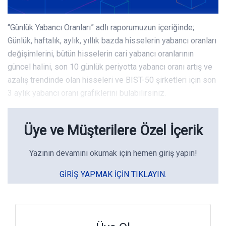
“Günlük Yabancı Oranları” adlı raporumuzun içeriğinde;
Günlük, haftalık, aylık, yıllık bazda hisselerin yabancı oranları
değişimlerini, bütün hisselerin cari yabancı oranlarının
güncel halini, son 10 günlük periyotta yabancı oranı artış ve
azalış trendinde olan hisseleri ve BIST-50 şirketleri için son
3 aylık yabancı oranı grafiklerini bulabilirsiniz.
Üye ve Müşterilere Özel İçerik
Yazının devamını okumak için hemen giriş yapın!
GIRIŞ YAPMAK IÇIN TIKLAYIN.