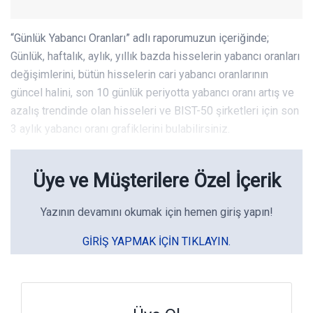
“Günlük Yabancı Oranları” adlı raporumuzun içeriğinde;
Günlük, haftalık, aylık, yıllık bazda hisselerin yabancı oranları
değişimlerini, bütün hisselerin cari yabancı oranlarının
güncel halini, son 10 günlük periyotta yabancı oranı artış ve
azalış trendinde olan hisseleri ve BIST-50 şirketleri için son
3 aylık yabancı oranı grafiklerini bulabilirsiniz.
Üye ve Müşterilere Özel İçerik
Yazının devamını okumak için hemen giriş yapın!
GIRIŞ YAPMAK IÇIN TIKLAYIN.