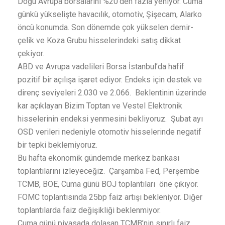
Doğu Avrupa borsalarını %20’den fazla yeniyor. Cuma
günkü yükselişte havacılık, otomotiv, Şişecam, Alarko
öncü konumda. Son dönemde çok yükselen demir-
çelik ve Koza Grubu hisselerindeki satış dikkat
çekiyor.
ABD ve Avrupa vadelileri Borsa İstanbul’da hafif
pozitif bir açılışa işaret ediyor. Endeks için destek ve
direnç seviyeleri 2.030 ve 2.066. Beklentinin üzerinde
kar açıklayan Bizim Toptan ve Vestel Elektronik
hisselerinin endeksi yenmesini bekliyoruz. Şubat ayı
OSD verileri nedeniyle otomotiv hisselerinde negatif
bir tepki beklemiyoruz.
Bu hafta ekonomik gündemde merkez bankası
toplantılarını izleyeceğiz. Çarşamba Fed, Perşembe
TCMB, BOE, Cuma günü BOJ toplantıları öne çıkıyor.
FOMC toplantısında 25bp faiz artışı bekleniyor. Diğer
toplantılarda faiz değişikliği beklenmiyor.
Cuma günü piyasada dolaşan TCMB’nin sınırlı faiz