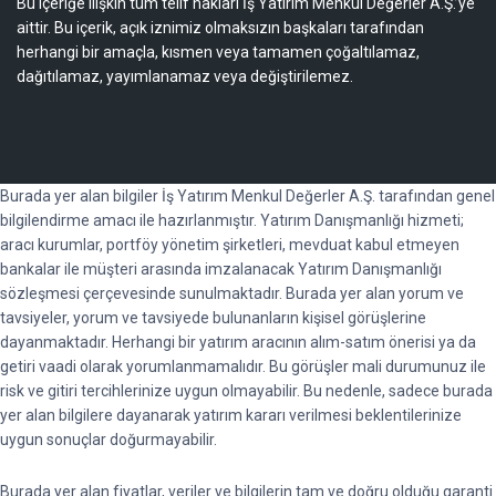
Bu içeriğe ilişkin tüm telif hakları İş Yatırım Menkul Değerler A.Ş.’ye
aittir. Bu içerik, açık iznimiz olmaksızın başkaları tarafından
herhangi bir amaçla, kısmen veya tamamen çoğaltılamaz,
dağıtılamaz, yayımlanamaz veya değiştirilemez.
Burada yer alan bilgiler İş Yatırım Menkul Değerler A.Ş. tarafından genel
bilgilendirme amacı ile hazırlanmıştır. Yatırım Danışmanlığı hizmeti;
aracı kurumlar, portföy yönetim şirketleri, mevduat kabul etmeyen
bankalar ile müşteri arasında imzalanacak Yatırım Danışmanlığı
sözleşmesi çerçevesinde sunulmaktadır. Burada yer alan yorum ve
tavsiyeler, yorum ve tavsiyede bulunanların kişisel görüşlerine
dayanmaktadır. Herhangi bir yatırım aracının alım-satım önerisi ya da
getiri vaadi olarak yorumlanmamalıdır. Bu görüşler mali durumunuz ile
risk ve gitiri tercihlerinize uygun olmayabilir. Bu nedenle, sadece burada
yer alan bilgilere dayanarak yatırım kararı verilmesi beklentilerinize
uygun sonuçlar doğurmayabilir.
Burada yer alan fiyatlar, veriler ve bilgilerin tam ve doğru olduğu garanti