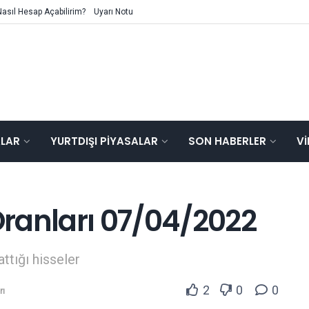
Nasıl Hesap Açabilirim?
Uyarı Notu
ALAR
YURTDIŞI PIYASALAR
SON HABERLER
V
ranları 07/04/2022
attığı hisseler
2
0
0
rı