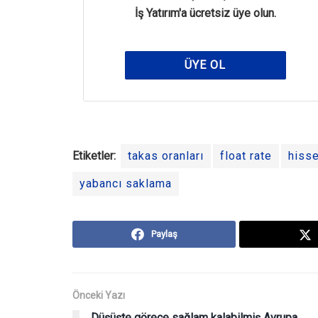
İş Yatırım'a ücretsiz üye olun.
ÜYE OL
Etiketler:
takas oranları
float rate
hiss
yabancı saklama
Paylaş
Önceki Yazı
Düşüşte görece sağlam kalabilmiş Avrupa