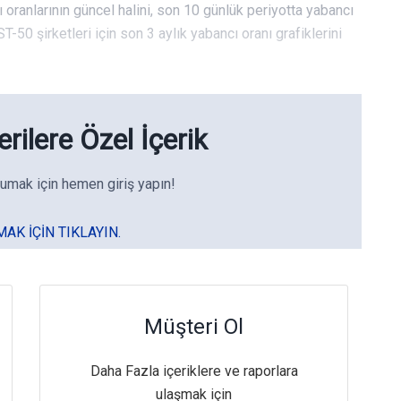
ı oranlarının güncel halini, son 10 günlük periyotta yabancı
T-50 şirketleri için son 3 aylık yabancı oranı grafiklerini
rilere Özel İçerik
umak için hemen giriş yapın!
MAK IÇIN TIKLAYIN.
Müşteri Ol
Daha Fazla içeriklere ve raporlara
ulaşmak için