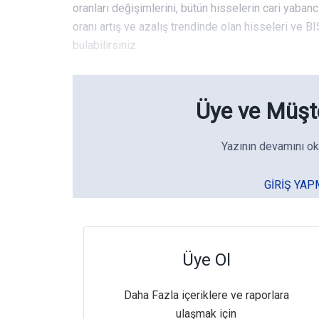
oranları değişimlerini, bütün hisselerin cari yabanc
oranı artış ve azalış trendinde olan hisseleri ve BIS
bulabilirsiniz.
Üye ve Müşte
Yazının devamını ok
GIRIŞ YAP
Üye Ol
Daha Fazla içeriklere ve raporlara
ulaşmak için