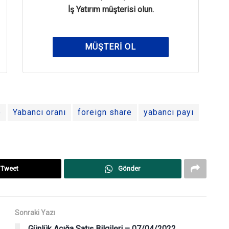
İş Yatırım müşterisi olun.
MÜŞTERI OL
e
Yabancı oranı
foreign share
yabancı payı
Tweet
Gönder
Sonraki Yazı
Günlük Açığa Satış Bilgileri – 07/04/2022