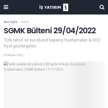
Ana Sayfa
Genel
SGMK Bülteni 29/04/2022
Türk tahvil ve eurobond kapanış fiyatlamaları & GOÜ
fiyat göstergeleri
29 Nisan 2022