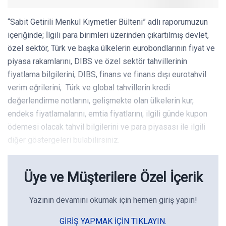
“Sabit Getirili Menkul Kıymetler Bülteni” adlı raporumuzun
içeriğinde; İlgili para birimleri üzerinden çıkartılmış devlet,
özel sektör, Türk ve başka ülkelerin eurobondlarının fiyat ve
piyasa rakamlarını, DIBS ve özel sektör tahvillerinin
fiyatlama bilgilerini, DIBS, finans ve finans dışı eurotahvil
verim eğrilerini, Türk ve global tahvillerin kredi
değerlendirme notlarını, gelişmekte olan ülkelerin kur,
endeks fiyatlamalarını, emtia fiyatlarını, ilgili günde kupon
ödemesi olacak tahvil bilgilerini ve para piyasası ile ilgili
diğer göstergeleri bulabilirsiniz.
Üye ve Müşterilere Özel İçerik
Yazının devamını okumak için hemen giriş yapın!
GIRIŞ YAPMAK IÇIN TIKLAYIN.