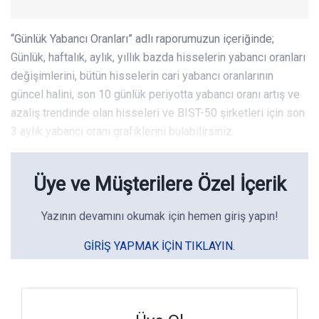
“Günlük Yabancı Oranları” adlı raporumuzun içeriğinde;
Günlük, haftalık, aylık, yıllık bazda hisselerin yabancı oranları
değişimlerini, bütün hisselerin cari yabancı oranlarının
güncel halini, son 10 günlük periyotta yabancı oranı artış ve
azalış trendinde olan hisseleri ve BIST-50 şirketleri için son
3 aylık yabancı oranı grafiklerini bulabilirsiniz.
Üye ve Müşterilere Özel İçerik
Yazının devamını okumak için hemen giriş yapın!
GIRIŞ YAPMAK IÇIN TIKLAYIN.