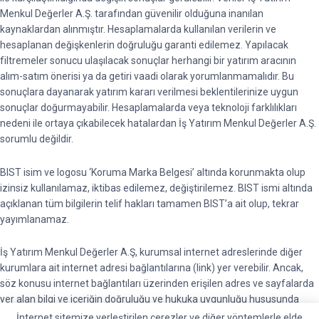
Menkul Değerler A.Ş. tarafından güvenilir olduğuna inanılan
kaynaklardan alınmıştır. Hesaplamalarda kullanılan verilerin ve
hesaplanan değişkenlerin doğruluğu garanti edilemez. Yapılacak
filtremeler sonucu ulaşılacak sonuçlar herhangi bir yatırım aracının
alım-satım önerisi ya da getiri vaadi olarak yorumlanmamalıdır. Bu
sonuçlara dayanarak yatırım kararı verilmesi beklentilerinize uygun
sonuçlar doğurmayabilir. Hesaplamalarda veya teknoloji farklılıkları
nedeni ile ortaya çıkabilecek hatalardan İş Yatırım Menkul Değerler A.Ş.
sorumlu değildir.
BIST isim ve logosu ‘Koruma Marka Belgesi’ altında korunmakta olup
izinsiz kullanılamaz, iktibas edilemez, değiştirilemez. BIST ismi altında
açıklanan tüm bilgilerin telif hakları tamamen BIST’a ait olup, tekrar
yayımlanamaz.
İş Yatırım Menkul Değerler A.Ş, kurumsal internet adreslerinde diğer
kurumlara ait internet adresi bağlantılarına (link) yer verebilir. Ancak,
söz konusu internet bağlantıları üzerinden erişilen adres ve sayfalarda
yer alan bilgi ve içeriğin doğruluğu ve hukuka uygunluğu hususunda
garanti vermemektedir ve sorumluluk kabul etmemektedir.
İnternet sitemize yerleştirilen çerezler ve diğer yöntemlerle elde