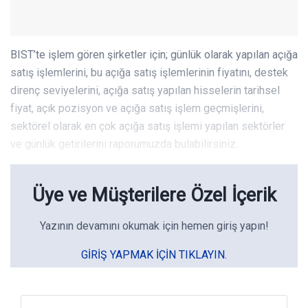
BIST’te işlem gören şirketler için; günlük olarak yapılan açığa
satış işlemlerini, bu açığa satış işlemlerinin fiyatını, destek
direnç seviyelerini, açığa satış yapılan hisselerin tarihsel
fiyat, açık pozisyon ve açığa satış işlem geçmişlerini,
sektörel olarak en çok açığa satış işlemi yapılan sektörler
ve günlük getirilerini raporumuzda bulabilirsiniz.
Üye ve Müşterilere Özel İçerik
Yazının devamını okumak için hemen giriş yapın!
GIRIŞ YAPMAK IÇIN TIKLAYIN.