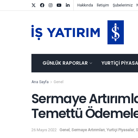
Hakkında
İletişim
Şubelerimiz
GÜNLÜK RAPORLAR
YURTIÇI PIYAS
Ana Sayfa
Genel
Sermaye Artırımla
Temettü Ödemele
26 Mayıs 2022
Genel
,
Sermaye Artırımları
,
Yurtiçi Piyasalar
,
S