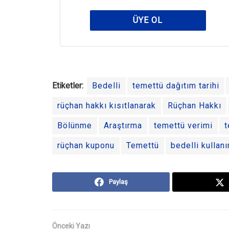
ÜYE OL
Etiketler:
Bedelli
temettü dağıtım tarihi
rüçhan hakkı kısıtlanarak
Rüçhan Hakkı
Bölünme
Araştırma
temettü verimi
t
rüçhan kuponu
Temettü
bedelli kullanı
Paylaş
Önceki Yazı