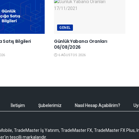
GENEL
 Satış Bilgileri
Günlük Yabancı Oranları
6
06/08/2026
026
6 AĞUSTOS 2026
İletişim
Şubelerimiz
Nasıl Hesap Açabilirim?
Uy
obile, TradeMaster İş Yatırım, TradeMaster FX, TradeMaster FX Plus, I
'in tescilli markalarıdır.