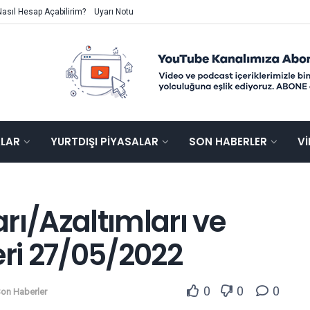
Nasıl Hesap Açabilirim?
Uyarı Notu
ALAR
YURTDIŞI PIYASALAR
SON HABERLER
V
rı/Azaltımları ve
ri 27/05/2022
0
0
0
on Haberler