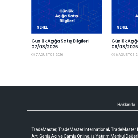
GENEL
GENEL
Günlük Açığa Satış Bilgileri
Günlük Açığa
07/08/2026
06/08/202
7 AĞUSTOS 2026
6 AĞUSTOS 2
Hakkında
TradeMaster, TradeMaster International, TradeMaster M
Art, Geniş Açı ve Camiş Online, İş Yatırım Menkul Değerler