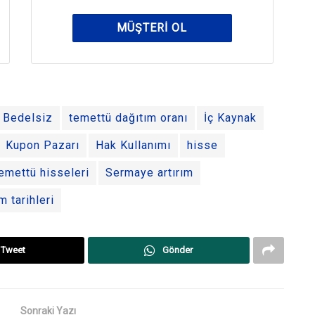
MÜŞTERI OL
Bedelsiz
temettü dağıtım oranı
İç Kaynak
Kupon Pazarı
Hak Kullanımı
hisse
emettü hisseleri
Sermaye artırım
m tarihleri
Tweet
Gönder
Sonraki Yazı