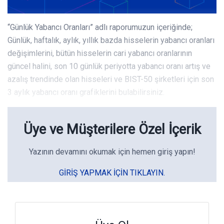
“Günlük Yabancı Oranları” adlı raporumuzun içeriğinde;
Günlük, haftalık, aylık, yıllık bazda hisselerin yabancı oranları
değişimlerini, bütün hisselerin cari yabancı oranlarının
güncel halini, son 10 günlük periyotta yabancı oranı artış ve
azalış trendinde olan hisseleri ve BIST-50 şirketleri için son
3 aylık yabancı oranı grafiklerini bulabilirsiniz.
Üye ve Müşterilere Özel İçerik
Yazının devamını okumak için hemen giriş yapın!
GIRIŞ YAPMAK IÇIN TIKLAYIN.