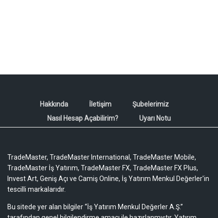
Hakkında
İletişim
Şubelerimiz
Nasıl Hesap Açabilirim?
Uyarı Notu
TradeMaster, TradeMaster International, TradeMaster Mobile,
TradeMaster İş Yatırım, TradeMaster FX, TradeMaster FX Plus,
Invest Art, Geniş Açı ve Camiş Online, İş Yatırım Menkul Değerler'in
tescilli markalarıdır.
Bu sitede yer alan bilgiler “İş Yatırım Menkul Değerler A.Ş.”
tarafından genel bilgilendirme amacı ile hazırlanmıştır. Yatırım