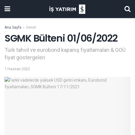
Ana Sayfa
Genel
SGMK Bülteni 01/06/2022
Türk tahvil ve eurobond kapanış fiyatlamaları & GOÜ
fiyat göstergeleri
1 Haziran 2022