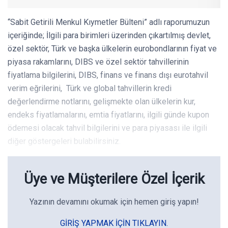
“Sabit Getirili Menkul Kıymetler Bülteni” adlı raporumuzun
içeriğinde; İlgili para birimleri üzerinden çıkartılmış devlet,
özel sektör, Türk ve başka ülkelerin eurobondlarının fiyat ve
piyasa rakamlarını, DIBS ve özel sektör tahvillerinin
fiyatlama bilgilerini, DIBS, finans ve finans dışı eurotahvil
verim eğrilerini, Türk ve global tahvillerin kredi
değerlendirme notlarını, gelişmekte olan ülkelerin kur,
endeks fiyatlamalarını, emtia fiyatlarını, ilgili günde kupon
ödemesi olacak tahvil bilgilerini ve para piyasası ile ilgili
diğer göstergeleri bulabilirsiniz.
Üye ve Müşterilere Özel İçerik
Yazının devamını okumak için hemen giriş yapın!
GIRIŞ YAPMAK IÇIN TIKLAYIN.