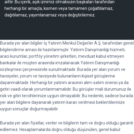
aittir. Bu içerik, açık iznimiz olmaksızın başkaları tarafından
herhangi bir amaçla, kısmen veya tamamen çoğaltılamaz,
dağıtılamaz, yayımlanamaz veya değiştirilemez.
Burada yer alan bilgiler İş Yatırım Menkul Değerler A.Ş. tarafından genel
bilgilendirme amacı ile hazırlanmıştır. Yatırım Danışmanlığı hizmeti;
aracı kurumlar, portföy yönetim şirketleri, mevduat kabul etmeyen
bankalar ile müşteri arasında imzalanacak Yatırım Danışmanlığı
sözleşmesi çerçevesinde sunulmaktadır. Burada yer alan yorum ve
tavsiyeler, yorum ve tavsiyede bulunanların kişisel görüşlerine
dayanmaktadır. Herhangi bir yatırım aracının alım-satım önerisi ya da
getiri vaadi olarak yorumlanmamalıdır. Bu görüşler mali durumunuz ile
risk ve gitiri tercihlerinize uygun olmayabilir. Bu nedenle, sadece burada
yer alan bilgilere dayanarak yatırım kararı verilmesi beklentilerinize
uygun sonuçlar doğurmayabilir.
Burada yer alan fiyatlar, veriler ve bilgilerin tam ve doğru olduğu garanti
edilemez. Hesaplamalarda doğru olduğu düşünülen, genel kabul