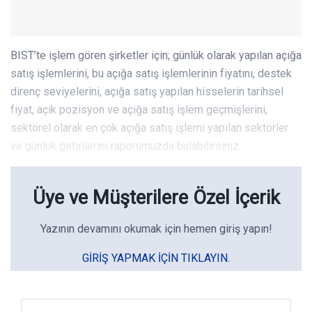
BIST’te işlem gören şirketler için; günlük olarak yapılan açığa
satış işlemlerini, bu açığa satış işlemlerinin fiyatını, destek
direnç seviyelerini, açığa satış yapılan hisselerin tarihsel
fiyat, açık pozisyon ve açığa satış işlem geçmişlerini,
sektörel olarak en çok açığa satış işlemi yapılan sektörler
ve günlük getirilerini raporumuzda bulabilirsiniz.
Üye ve Müşterilere Özel İçerik
Yazının devamını okumak için hemen giriş yapın!
GIRIŞ YAPMAK IÇIN TIKLAYIN.