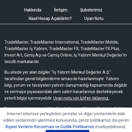
Hakkında
İletişim
Şubelerimiz
Nasıl Hesap Açabilirim?
Uyarı Notu
TradeMaster, TradeMaster International, TradeMaster Mobile,
TradeMaster İş Yatırım, TradeMaster FX, TradeMaster FX Plus,
Invest Art, Geniş Açı ve Camiş Online, İş Yatırım Menkul Değerler'in
tescilli markalarıdır.
Bu sitede yer alan bilgiler “İş Yatırım Menkul Değerler A.Ş.”
tarafından genel bilgilendirme amacı ile hazırlanmıştır. Yatırım
bilgi, yorum ve tavsiyeleri yatırım danışmanlığı kapsamında değildir
ve sermaye piyasasındaki alım satım kararlarınızı destekleyecek
yeterli bilgiyi içermeyebilir.
Uyarı notu için lütfen tıklayınız.
Bu içeriğe ilişkin tüm telif hakları İş Yatırım Menkul Değerler A.Ş.’ye
İnternet sitemize yerleştirilen çerezler ve diğer yöntemlerle elde
aittir. Bu içerik, açık iznimiz olmaksızın başkaları tarafından
edilen verilerinizin işlenmesi konusunda, çerez politikamızı da içeren
herhangi bir amaçla, kısmen veya tamamen çoğaltılamaz,
Kişisel Verilerin Korunması ve Gizlilik Politikamızı
inceleyebilirsiniz.
dağıtılamaz, yayımlanamaz veya değiştirilemez.