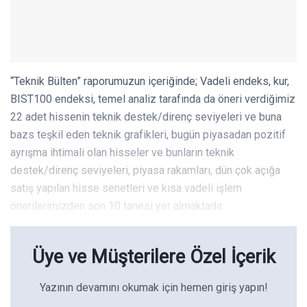
“Teknik Bülten” raporumuzun içeriğinde; Vadeli endeks, kur,
BIST100 endeksi, temel analiz tarafında da öneri verdiğimiz
22 adet hissenin teknik destek/direnç seviyeleri ve buna
bazs teşkil eden teknik grafikleri, bugün piyasadan pozitif
ayrışma ihtimali olan hisseler ve bunların teknik
destek/direnç seviyeleri, piyasa rakamları, dün çok açığa
satış yapılan hisse senetleri ve kısa vadeli işlem
önerilerimizden son 10 tanesi yer almaktadır.
Üye ve Müşterilere Özel İçerik
Yazının devamını okumak için hemen giriş yapın!