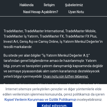
Hakkında
İletişim
Şubelerimiz
Nasıl Hesap Açabilirim?
Uyarı Notu
TradeMaster, TradeMaster International, TradeMaster Mobile,
TradeMaster İş Yatırım, TradeMaster FX, TradeMaster FX Plus,
Invest Art, Geniş Açı ve Camiş Online, İş Yatırım Menkul Değerler'in
tescilli markalarıdır.
Bu sitede yer alan bilgiler “İş Yatırım Menkul Değerler A.Ş.”
tarafından genel bilgilendirme amacı ile hazırlanmıştır. Yatırım
bilgi, yorum ve tavsiyeleri yatırım danışmanlığı kapsamında değildir
ve sermaye piyasasındaki alım satım kararlarınızı destekleyecek
yeterli bilgiyi içermeyebilir.
Uyarı notu için lütfen tıklayınız.
Bu içeriğe ilişkin tüm telif hakları İş Yatırım Menkul Değerler A.Ş.’ye
İnternet sitemize yerleştirilen çerezler ve diğer yöntemlerle elde
aittir. Bu içerik, açık iznimiz olmaksızın başkaları tarafından
edilen verilerinizin işlenmesi konusunda, çerez politikamızı da içeren
herhangi bir amaçla, kısmen veya tamamen çoğaltılamaz,
Kişisel Verilerin Korunması ve Gizlilik Politikamızı
inceleyebilirsiniz.
dağıtılamaz, yayımlanamaz veya değiştirilemez.
Kabul ediyorum.