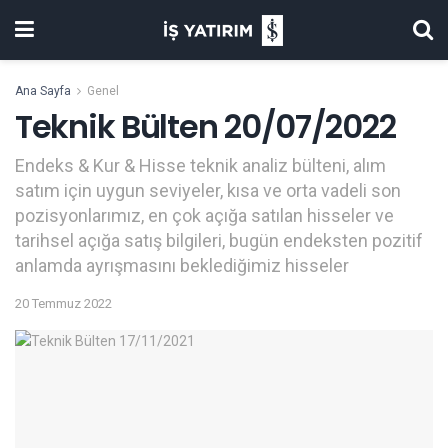
Ana Sayfa
Genel
Teknik Bülten 20/07/2022
Endeks & Kur & Hisse teknik analiz bülteni, alım
satım için uygun seviyeler, kısa ve orta vadeli son
pozisyonlarımız, en çok açığa satılan hisseler ve
tarihsel açığa satış bilgileri, bugün endeksten pozitif
anlamda ayrışmasını beklediğimiz hisseler
20 Temmuz 2022