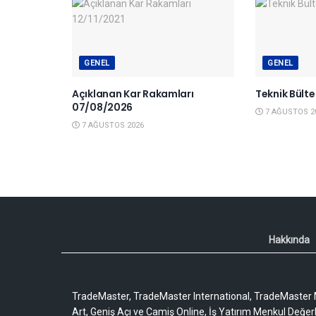
GENEL
GENEL
Açıklanan Kar Rakamları
Teknik Bült
07/08/2026
7 AĞUSTOS 2
7 AĞUSTOS 2026
Hakkında
TradeMaster, TradeMaster International, TradeMaster M
Art, Geniş Açı ve Camiş Online, İş Yatırım Menkul Değerler