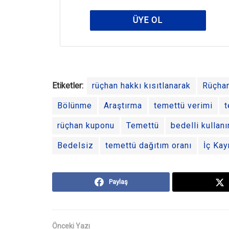
ÜYE OL
Etiketler:
rüçhan hakkı kısıtlanarak
Rüçha
Bölünme
Araştırma
temettü verimi
t
rüçhan kuponu
Temettü
bedelli kullanı
Bedelsiz
temettü dağıtım oranı
İç Kay
Paylaş
Önceki Yazı