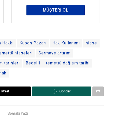
MÜŞTERI OL
n Hakkı
Kupon Pazarı
Hak Kullanımı
hisse
emettü hisseleri
Sermaye artırım
m tarihleri
Bedelli
temettü dağıtım tarihi
nak
Tweet
Gönder
Sonraki Yazı