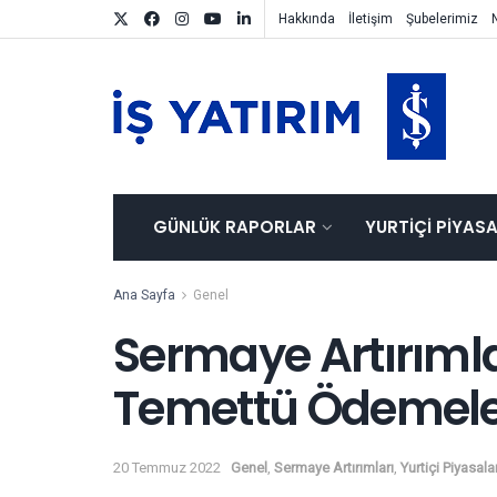
Hakkında
İletişim
Şubelerimiz
GÜNLÜK RAPORLAR
YURTIÇI PIYAS
Ana Sayfa
Genel
Sermaye Artırımla
Temettü Ödemele
20 Temmuz 2022
Genel
,
Sermaye Artırımları
,
Yurtiçi Piyasala