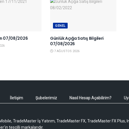
GENEL
en 07/08/2026
Günlük Açığa Satış Bilgileri
07/08/2026
026
7 AĞUSTOS 2026
İletişim
Şubelerimiz
Nasıl Hesap Açabilirim?
Uy
obile, TradeMaster İş Yatırım, TradeMaster FX, TradeMaster FX Plus, I
'in tescilli markalarıdır.