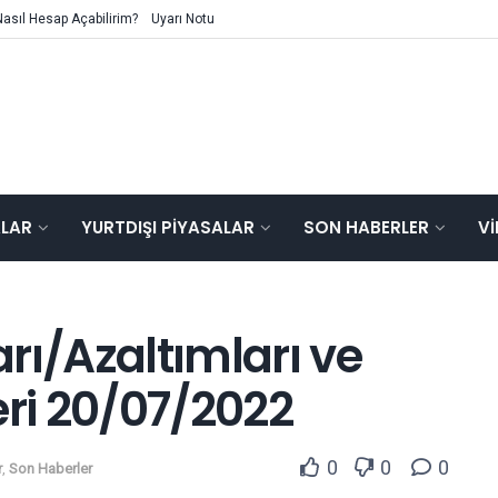
Nasıl Hesap Açabilirim?
Uyarı Notu
ALAR
YURTDIŞI PIYASALAR
SON HABERLER
V
rı/Azaltımları ve
ri 20/07/2022
0
0
0
r
,
Son Haberler