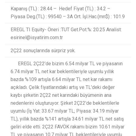
Kapanış (TL) : 28.44 – Hedef Fiyat (TL) : 34.2 –
Piyasa Deg.(TL) : 99540 – 3A Ort. İşl.Hac.(mn$) : 101.9
EREGL TI Equity- Öneri :TUT Get.Pot.%: 20.25 Analist:
esirinel@isyatirim.com.tr
2Ç22 sonuçlarında sürpriz yok.
EREGL 2Ç22’de bizim 6.54 milyar TL ve piyasanın
6.74 milyar TL net kar beklentileriyle uyumlu yıllık
bazda %109 artışla 6.64 milyar TL net kar rakamı
açıkladı. Çelik fiyatlarındaki artış ve TL’deki değer
kaybı şirketin 2Ç22 net karındaki büyümenin ana
nedenlerini oluşturuyor. Şirket 2Ç22’de beklentilerle
uyumlu (İş Yat: 33.67 milyar TL; Piyasa: 34.19 milyar
TL), yıllık bazda %141 artışla 34.61 milyar TL net satış
geliri elde etti. 2Ç22 FAVÖK rakamı bizim 10.61 milyar
TL ve piyasanın 10.7 milyar TL beklentileriyle uyumlu