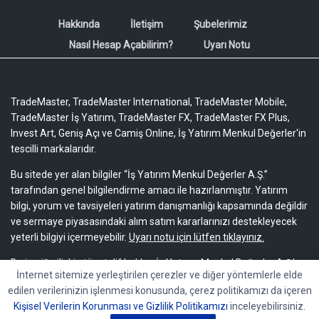
Hakkında
İletişim
Şubelerimiz
Nasıl Hesap Açabilirim?
Uyarı Notu
TradeMaster, TradeMaster International, TradeMaster Mobile,
TradeMaster İş Yatırım, TradeMaster FX, TradeMaster FX Plus,
Invest Art, Geniş Açı ve Camiş Online, İş Yatırım Menkul Değerler'in
tescilli markalarıdır.
Bu sitede yer alan bilgiler “İş Yatırım Menkul Değerler A.Ş.”
tarafından genel bilgilendirme amacı ile hazırlanmıştır. Yatırım
bilgi, yorum ve tavsiyeleri yatırım danışmanlığı kapsamında değildir
ve sermaye piyasasındaki alım satım kararlarınızı destekleyecek
yeterli bilgiyi içermeyebilir.
Uyarı notu için lütfen tıklayınız.
Bu içeriğe ilişkin tüm telif hakları İş Yatırım Menkul Değerler A.Ş.’ye
İnternet sitemize yerleştirilen çerezler ve diğer yöntemlerle elde
aittir. Bu içerik, açık iznimiz olmaksızın başkaları tarafından
edilen verilerinizin işlenmesi konusunda, çerez politikamızı da içeren
herhangi bir amaçla, kısmen veya tamamen çoğaltılamaz,
Kişisel Verilerin Korunması ve Gizlilik Politikamızı
inceleyebilirsiniz.
dağıtılamaz, yayımlanamaz veya değiştirilemez.