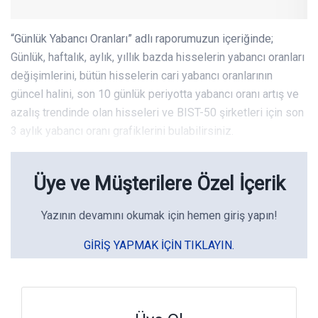
“Günlük Yabancı Oranları” adlı raporumuzun içeriğinde;
Günlük, haftalık, aylık, yıllık bazda hisselerin yabancı oranları
değişimlerini, bütün hisselerin cari yabancı oranlarının
güncel halini, son 10 günlük periyotta yabancı oranı artış ve
azalış trendinde olan hisseleri ve BIST-50 şirketleri için son
3 aylık yabancı oranı grafiklerini bulabilirsiniz.
Üye ve Müşterilere Özel İçerik
Yazının devamını okumak için hemen giriş yapın!
GIRIŞ YAPMAK IÇIN TIKLAYIN.