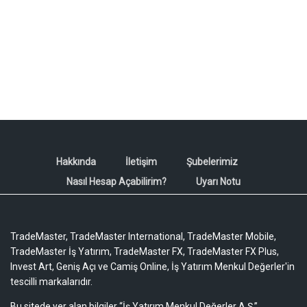
Hakkında
İletişim
Şubelerimiz
Nasıl Hesap Açabilirim?
Uyarı Notu
TradeMaster, TradeMaster International, TradeMaster Mobile,
TradeMaster İş Yatırım, TradeMaster FX, TradeMaster FX Plus,
Invest Art, Geniş Açı ve Camiş Online, İş Yatırım Menkul Değerler'in
tescilli markalarıdır.
Bu sitede yer alan bilgiler “İş Yatırım Menkul Değerler A.Ş.”