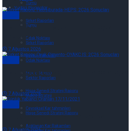
Tümü
Yurtiçi Piyasalar
Genel
Şirket Raporları
Tümü
Şirket Raporu: Hepsiburada-HEPS: 2Ç26
Sonuçları
Odak Noktası
Şirket Raporları
7 Ağustos 2026
Sektör Raporları
Genel
Odak Noktası
Şirket Raporu: Oyak Çimento-OYAKC.IS: 2Ç26
Makro Strateji
Sektör Raporları
Sonuçları
Hisse Senedi Strateji Raporu
7 Ağustos 2026
Makro Strateji
Genel
Çeyreksel Kar tahminleri
Hisse Senedi Strateji Raporu
Günlük Yabancı Oranları 07/08/2026
Açıklanan Kar Rakamları
7 Ağustos 2026
Çeyreksel Kar tahminleri