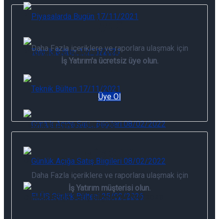
Piyasalarda Bugün 07/08/2026
Üye Ol
Daha Fazla içeriklere ve raporlara ulaşmak için
Piyasalarda Bugün 07/08/2026
İş Yatırım'a ücretsiz üye olun.
Teknik Bülten 07/08/2026
Üye Ol
Teknik Bülten 07/08/2026
Müşteri Ol
Günlük Açığa Satış Bilgileri 07/08/2026
Daha Fazla içeriklere ve raporlara ulaşmak için
İş Yatırım müşterisi olun.
Günlük Açığa Satış Bilgileri 07/08/2026