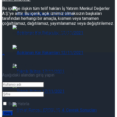
Bu içeriğe ilişkin tüm telif hakları İş Yatırım Menkul Değerler
A.Ş.’ye aittir. Bu içerik, açık iznimiz olmaksızın başkaları
Piyasalarda Bugün 07/08/2026
tarafından herhangi bir amaçla, kısmen veya tamamen
çoğaltılamaz, dağıtılamaz, yayımlanamaz veya değiştirilemez.
Piyasalarda Bugün 07/08/2026
Açıklanan Kar Rakamları 07/08/2026
Tekrar Hoşgeldiniz!
Açıklanan Kar Rakamları 07/08/2026
Aşağıdaki alandan giriş yapın
Teknik Bülten 07/08/2026
Beni Hatırla
Teknik Bülten 07/08/2026