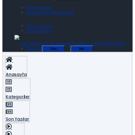
Sektör haberi
Makroekonomik Haberler
Are you sure want to cancel subscription?
Diğer haberler
Sektör haberi
Diğer haberler
Yes
No
Eurotahvil Piyasasında Neler Oluyor 07/08/2026
Anasayfa
Eurotahvil Piyasasında Neler Oluyor 07/08/2026
Kategoriler
Şirket Raporu: Hepsiburada-HEPS: 2Ç26 Sonuçları
Son Yazılar
Şirket Raporu: Hepsiburada-HEPS: 2Ç26 Sonuçları