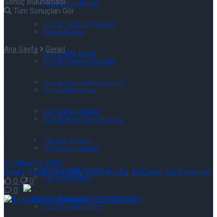
Sonuç Bulunamadı
Piyasalarda Bugün
Tüm Sonuçları Gör
Günlük Yabancı Oranları
Teknik Bülten
Ana Sayfa
Genel
Global Alfa Avcısı
Günlük Yabancı Oranları
Açıklanan Kar Rakamları
Günlük Açığa Satış Raporu
Global Alfa Avcısı
16/08/2022
USP Günlük Bülten
Günlük Açığa Satış Raporu
En son hangi şirketler finansallarını
açıkladı
Pay Geri Alımları
USP Günlük Bülten
15 Ağustos 2022
ELÜS Günlük Bülten
Genel
,
Yurtiçi Piyasalar
,
Son Haberler
,
Açıklanan Kar Rakamları
Pay Geri Alımları
0
0
0
ELÜS Günlük Bülten