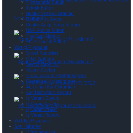
Piyasalarda Bugün
Teknik Bülten
Günlük Yabancı Oranları
Bilanço Günlükleri 2Q26- AMD
Global Alfa Avcısı
Günlük Açığa Satış Raporu
USP Günlük Bülten
Pay Geri Alımları
Bilanço Günlükleri 2Q26- AMD
ELÜS Günlük Bülten
Yurtiçi Piyasalar
Şirket Raporları
Odak Noktası
Başlamadan Bitmiş Savaş, SpaceX
Sektör Raporları
Makro Strateji
Hisse Senedi Strateji Raporu
Çeyreksel Kar tahminleri
Başlamadan Bitmiş Savaş, SpaceX
Açıklanan Kar Rakamları
Kar Tahminleri Raporu
İş Varant Duyuru
İş Varant İhraçlar
FX Teknik Analiz Raporu 05/08/2026
İş Varant İtfalar
İş Varant Raporu
Yurtdışı Piyasalar
Son Haberler
Uluslararası Piyasalar Kapanış Raporu – 04.08.2026
FX Teknik Analiz Raporu 05/08/2026
Diğer haberler