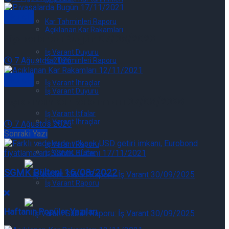
Genel
Kar Tahminleri Raporu
Açıklanan Kar Rakamları
Piyasalarda Bugün 07/08/2026
İş Varant Duyuru
7 Ağustos 2026
Kar Tahminleri Raporu
Genel
İş Varant İhraçlar
İş Varant Duyuru
Açıklanan Kar Rakamları 07/08/2026
İş Varant İtfalar
İş Varant İhraçlar
7 Ağustos 2026
Sonraki Yazı
İş Varant Raporu
İş Varant İtfalar
SGMK Bülteni 16/08/2022
İş Varant Raporu
Haftanın Popüler Yazıları
İş Varant Raporu: İş Varant 07/08/2026