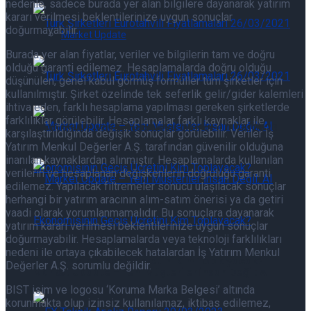
nedenle, sadece burada yer alan bilgilere dayanarak yatırım
kararı verilmesi beklentilerinize uygun sonuçlar
doğurmayabilir.
Market Update
Burada yer alan fiyatlar, veriler ve bilgilerin tam ve doğru
olduğu garanti edilemez. Hesaplamalarda doğru olduğu
Eurotahvil Piyasasında Neler Oluyor 07/08/2026
düşünülen, genel kabul görmüş formüller tüm şirketler için
kullanılmıştır. Şirket özelinde tek seferlik gelir/gider kalemleri
ihtiva eden, farklı hesaplama yapılması gereken şirketlerde
farklılıklar görülebilir. Hesaplamalar farklı kaynaklar ile
Eurotahvil Piyasasında Neler Oluyor 07/08/2026
karşılaştırıldığında değişik sonuçlar görülebilir. Veriler İş
Yatırım Menkul Değerler A.Ş. tarafından güvenilir olduğuna
inanılan kaynaklardan alınmıştır. Hesaplamalarda kullanılan
verilerin ve hesaplanan değişkenlerin doğruluğu garanti
edilemez. Yapılacak filtremeler sonucu ulaşılacak sonuçlar
herhangi bir yatırım aracının alım-satım önerisi ya da getiri
vaadi olarak yorumlanmamalıdır. Bu sonuçlara dayanarak
Market Update – Yeni Müşteriler İnsan Değil: AI
yatırım kararı verilmesi beklentilerinize uygun sonuçlar
doğurmayabilir. Hesaplamalarda veya teknoloji farklılıkları
nedeni ile ortaya çıkabilecek hatalardan İş Yatırım Menkul
Ekonomisinin Geçiş Ücretini Kim Toplayacak?
Değerler A.Ş. sorumlu değildir.
Market Update – Yeni Müşteriler İnsan Değil: AI
BIST isim ve logosu ‘Koruma Marka Belgesi’ altında
korunmakta olup izinsiz kullanılamaz, iktibas edilemez,