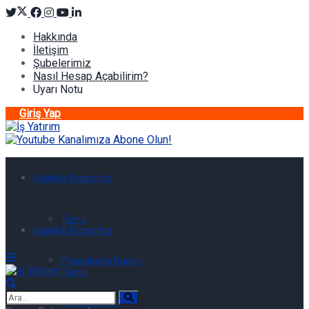
Hakkında
İletişim
Şubelerimiz
Nasıl Hesap Açabilirim?
Uyarı Notu
Giriş Yap
Günlük Raporlar
Tümü
Günlük Raporlar
Piyasalarda Bugün
Tümü
Teknik Bülten