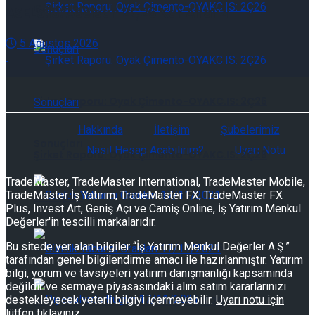
Güncelleme
ASELS.IS: Aselsan 2Ç26 Kar Analizi
5 Ağustos 2026
Şirket Raporu: Oyak Çimento-OYAKC.IS: 2Ç26
Hakkında
İletişim
Şubelerimiz
Sonuçları
Nasıl Hesap Açabilirim?
Uyarı Notu
Şirket Raporu: Oyak Çimento-OYAKC.IS: 2Ç26
TradeMaster, TradeMaster International, TradeMaster Mobile,
TradeMaster İş Yatırım, TradeMaster FX, TradeMaster FX
Sonuçları
Plus, Invest Art, Geniş Açı ve Camiş Online, İş Yatırım Menkul
Değerler'in tescilli markalarıdır.
Bu sitede yer alan bilgiler “İş Yatırım Menkul Değerler A.Ş.”
Günlük Yabancı Oranları 07/08/2026
tarafından genel bilgilendirme amacı ile hazırlanmıştır. Yatırım
bilgi, yorum ve tavsiyeleri yatırım danışmanlığı kapsamında
değildir ve sermaye piyasasındaki alım satım kararlarınızı
destekleyecek yeterli bilgiyi içermeyebilir.
Uyarı notu için
Günlük Yabancı Oranları 07/08/2026
lütfen tıklayınız.