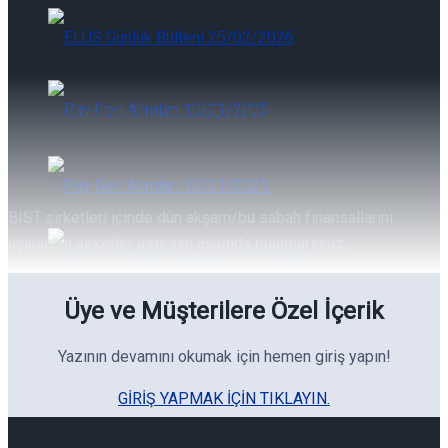
ELÜS Günlük Bülteni 07/08/2026
ELÜS Günlük Bülteni 07/08/2026
Pay Geri Alımları 07/08/2026
BIST şirketleri içinde dün akşam/bu sabah finansallarını
açıklayan şirketler listesini aşağıda bulabilirsiniz.
Pay Geri Alımları 07/08/2026
Üye ve Müşterilere Özel İçerik
Günlük Yabancı Oranları 07/08/2026
Yazının devamını okumak için hemen giriş yapın!
GIRIŞ YAPMAK IÇIN TIKLAYIN.
Günlük Yabancı Oranları 07/08/2026