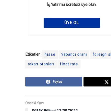
İş Yatırım'a ücretsiz üye olun.
ÜYE OL
Etiketler:
hisse
Yabancı oranı
foreign s
takas oranları
float rate
Paylaş
Önceki Yazı
SGMK Bülteni 27/09/2022