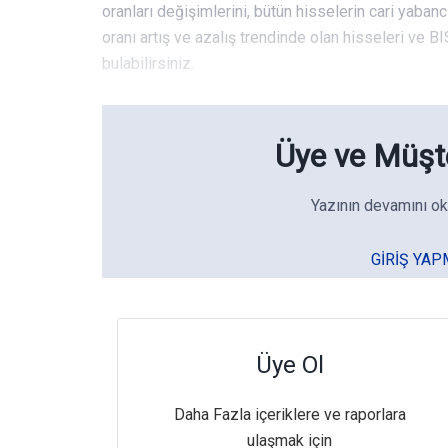
oranları değişimlerini, bütün hisselerin cari yabanc
oranı artış ve azalış trendinde olan hisseleri ve BIS
bulabilirsiniz.
Üye ve Müşte
Yazının devamını ok
GIRIŞ YAP
Üye Ol
Daha Fazla içeriklere ve raporlara
ulaşmak için