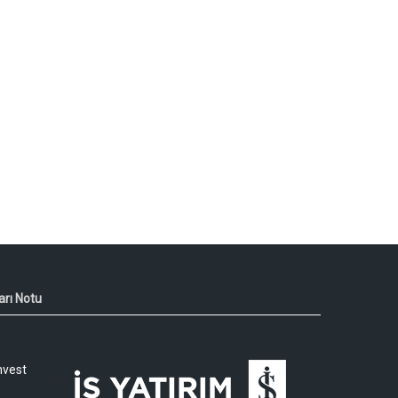
arı Notu
nvest