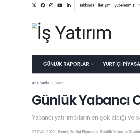
Hakkında
İletişim
Şubelerimiz
GÜNLÜK RAPORLAR
YURTIÇI PIYAS
Ana Sayfa
Genel
Günlük Yabancı O
Yabancı yatırımcıların en çok aldığı ve s
27 Eylül 2022
Genel
,
Yurtiçi Piyasalar
,
Günlük Yabancı Oranla