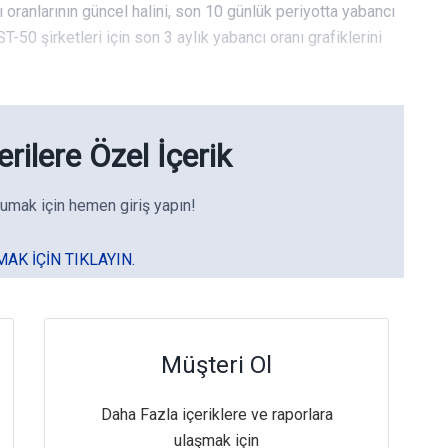
ı oranlarının güncel halini, son 10 günlük periyotta yabancı
T-50 şirketleri için son 3 aylık yabancı oranı grafiklerini
rilere Özel İçerik
umak için hemen giriş yapın!
MAK IÇIN TIKLAYIN.
Müşteri Ol
Daha Fazla içeriklere ve raporlara
ulaşmak için