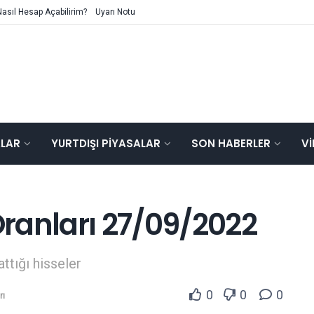
Nasıl Hesap Açabilirim?
Uyarı Notu
ALAR
YURTDIŞI PIYASALAR
SON HABERLER
V
ranları 27/09/2022
attığı hisseler
0
0
0
rı