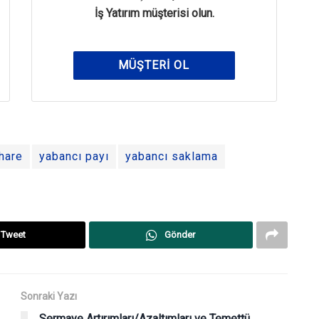
İş Yatırım müşterisi olun.
MÜŞTERI OL
hare
yabancı payı
yabancı saklama
Tweet
Gönder
Sonraki Yazı
Sermaye Artırımları/Azaltımları ve Temettü