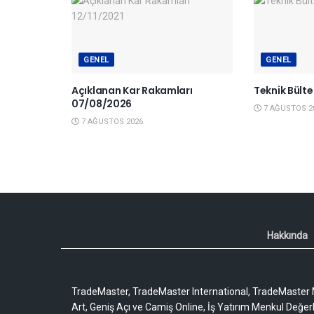
GENEL
GENEL
Açıklanan Kar Rakamları
Teknik Bült
07/08/2026
7 AĞUSTOS 2
7 AĞUSTOS 2026
Hakkında
TradeMaster, TradeMaster International, TradeMaster M
Art, Geniş Açı ve Camiş Online, İş Yatırım Menkul Değerler