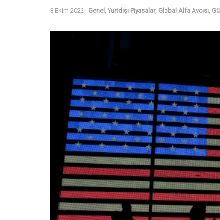
3 Ekim 2022
Genel
,
Yurtdışı Piyasalar
,
Global Alfa Avcısı
,
Gü