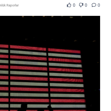
0
0
0
nlük Raporlar