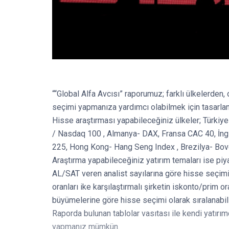
““Global Alfa Avcısı” raporumuz; farklı ülkelerden, 
seçimi yapmanıza yardımcı olabilmek için tasarlan
Hisse araştırması yapabileceğiniz ülkeler; Türk
/ Nasdaq 100 , Almanya- DAX, Fransa CAC 40, İng
225, Hong Kong- Hang Seng Index , Brezilya- Bov
Araştırma yapabileceğiniz yatırım temaları ise pi
AL/SAT veren analist sayılarına göre hisse seçimi
oranları ike karşılaştırmalı şirketin iskonto/prim 
büyümelerine göre hisse seçimi olarak sıralanabili
Raporda bulunan tablolar vasıtası ile kendi yatırı
yapmanız mümkün.