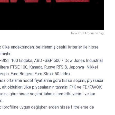
New York American flag
o ülke endeksinden, belirlenmiş çeşitli kriterler ile hisse
mıştır.
iye-BIST 100 Endeks, ABD -S&P 500 / Dow Jones Industrial
iltere FTSE 100, Kanada, Rusya RTSI$, Japonya- Nikkei
espa, Euro Bölgesi Euro Stoxx 50 Index.
yasa ortalama hedef fiyatlarına göre hisse seçimi, piyasada
, ait oldukları ülke piyasalarının tahmini F/K ve FD/FAVÖK
oranına göre hisse seçimi, tahmini temettü verimi ve kar
r.
mcı profiline uygun değişkenlerden hisse filtreleme de