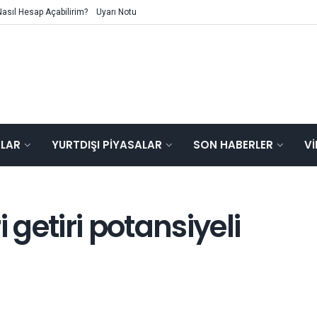
Nasıl Hesap Açabilirim?
Uyarı Notu
ALAR
YURTDIŞI PIYASALAR
SON HABERLER
V
getiri potansiyeli