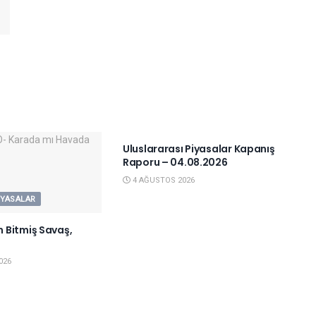
YURTDIŞI PIYASALAR
Uluslararası Piyasalar Kapanış
Raporu – 04.08.2026
4 AĞUSTOS 2026
IYASALAR
 Bitmiş Savaş,
026