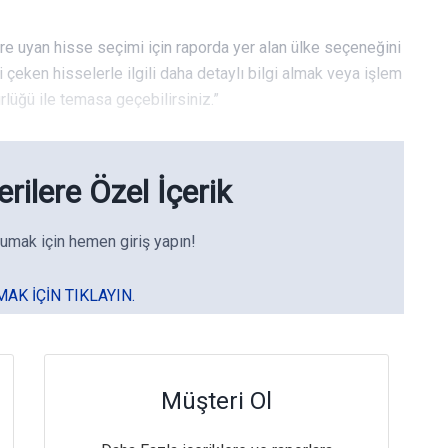
lere uyan hisse seçimi için raporda yer alan ülke seçeneğini
zi çeken hisselerle ilgili daha detaylı bilgi almak veya işlem
rlüğü ile temasa geçebilirsiniz.”
rilere Özel İçerik
umak için hemen giriş yapın!
MAK IÇIN TIKLAYIN.
Müşteri Ol