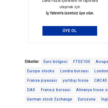
Daha Fazla içeriklere ve raporlara
ulaşmak için
İş Yatırım'a ücretsiz üye olun.
ÜYE OL
Etiketler:
Euro bölgesi
FTSE100
Avrupa
Europe stocks
Londra borsası
London
Fransa piyasası
yurtdışı hisse
CAC40
DAX
Fransız borsası
Almanya hisse s
German stock Exchange
Eurozone
İng