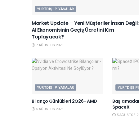
YURTDIŞI PIYASALAR
Market Update – Yeni Müşteriler İnsan Değil:
AI Ekonomisinin Geçiş Ücretini Kim
Toplayacak?
7 AĞUSTOS 2026
YURTDIŞI PIYASALAR
YURTDIŞI P
Bilanço Günlükleri 2Q26- AMD
Başlamadan
SpaceX
5 AĞUSTOS 2026
5 AĞUSTOS 2