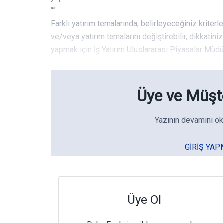
“”
Farklı yatırım temalarında, belirleyeceğiniz kriter
ve/veya yatırım temalarını değiştirebilir, dikkatini
yapmak için İş Yatırım Uluslararası Piyasalar Müdü
Üye ve Müşte
Yazının devamını ok
GIRIŞ YAP
Üye Ol