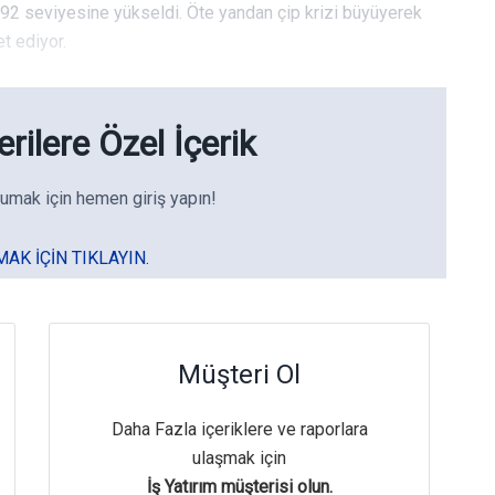
.992 seviyesine yükseldi. Öte yandan çip krizi büyüyerek
t ediyor.
rilere Özel İçerik
umak için hemen giriş yapın!
MAK IÇIN TIKLAYIN.
Müşteri Ol
Daha Fazla içeriklere ve raporlara
ulaşmak için
İş Yatırım müşterisi olun.