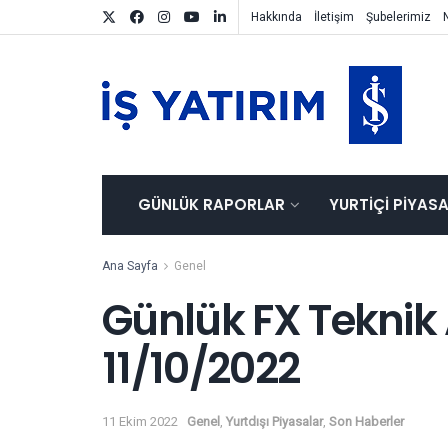
Hakkında
İletişim
Şubelerimiz
GÜNLÜK RAPORLAR
YURTIÇI PIYAS
Ana Sayfa
Genel
Günlük FX Teknik
11/10/2022
11 Ekim 2022
Genel
,
Yurtdışı Piyasalar
,
Son Haberler