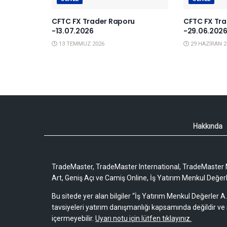
CFTC FX Trader Raporu
CFTC FX Tra
-13.07.2026
-29.06.202
13 TEMMUZ 2026
29 HAZIRAN 2
Hakkında
TradeMaster, TradeMaster International, TradeMaster M
Art, Geniş Açı ve Camiş Online, İş Yatırım Menkul Değerler
Bu sitede yer alan bilgiler “İş Yatırım Menkul Değerler A.
tavsiyeleri yatırım danışmanlığı kapsamında değildir ve 
içermeyebilir.
Uyarı notu için lütfen tıklayınız.