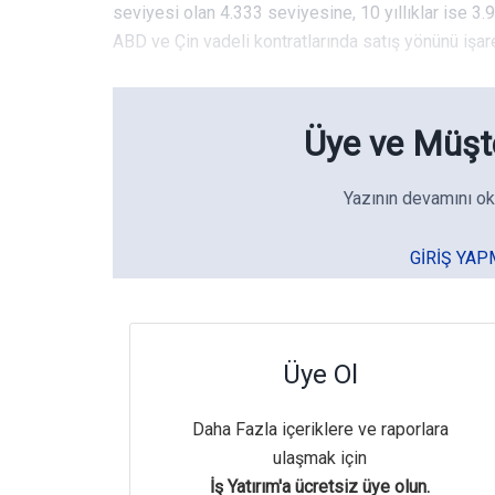
seviyesi olan 4.333 seviyesine, 10 yıllıklar ise 3
ABD ve Çin vadeli kontratlarında satış yönünü işare
Üye ve Müşte
Yazının devamını ok
GIRIŞ YAP
Üye Ol
Daha Fazla içeriklere ve raporlara
ulaşmak için
İş Yatırım'a ücretsiz üye olun.