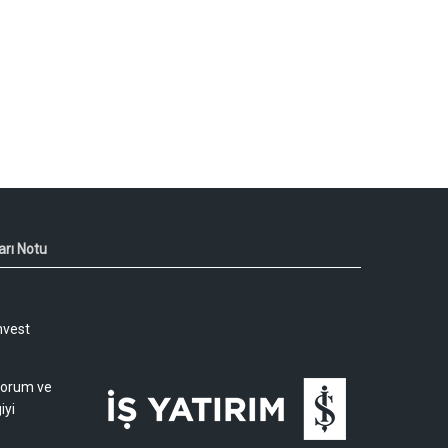
arı Notu
nvest
 yorum ve
iyi