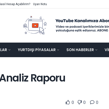
Nasıl Hesap Açabilirim?
Uyarı Notu
ALAR
YURTDIŞI PIYASALAR
SON HABERLER
V
 Analiz Raporu
0
0
0