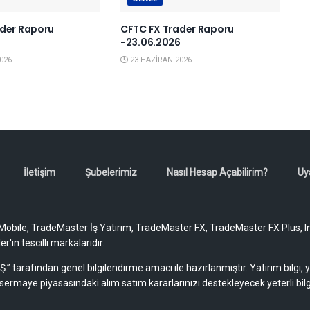
der Raporu
CFTC FX Trader Raporu
6
-23.06.2026
026
23 HAZIRAN 2026
İletişim
Şubelerimiz
Nasıl Hesap Açabilirim?
Uy
obile, TradeMaster İş Yatırım, TradeMaster FX, TradeMaster FX Plus, I
'in tescilli markalarıdır.
Ş.” tarafından genel bilgilendirme amacı ile hazırlanmıştır. Yatırım bilgi,
sermaye piyasasındaki alım satım kararlarınızı destekleyecek yeterli bilg