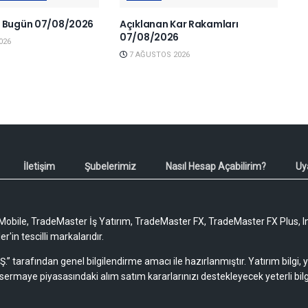
a Bugün 07/08/2026
Açıklanan Kar Rakamları
07/08/2026
026
7 AĞUSTOS 2026
İletişim
Şubelerimiz
Nasıl Hesap Açabilirim?
Uy
obile, TradeMaster İş Yatırım, TradeMaster FX, TradeMaster FX Plus, I
'in tescilli markalarıdır.
Ş.” tarafından genel bilgilendirme amacı ile hazırlanmıştır. Yatırım bilgi,
sermaye piyasasındaki alım satım kararlarınızı destekleyecek yeterli bilg