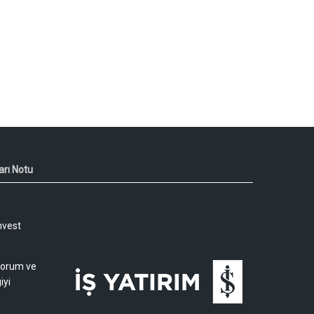
arı Notu
nvest
 yorum ve
iyi