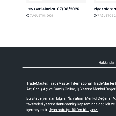
Pay Geri Alımları 07/08/2026
Piyasalard
7 AĞUSTOS 2026
7 AĞUSTOS 2
Hakkında
TradeMaster, TradeMaster International, TradeMaster M
Art, Geniş Açı ve Camiş Online, İş Yatırım Menkul Değerler
Bu sitede yer alan bilgiler “İş Yatırım Menkul Değerler A.
tavsiyeleri yatırım danışmanlığı kapsamında değildir ve 
içermeyebilir.
Uyarı notu için lütfen tıklayınız.