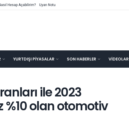
Nasıl Hesap Açabilirim?
Uyarı Notu
R
YURTDIŞI PIYASALAR
SON HABERLER
VIDEOLAR
anları ile 2023
z %10 olan otomotiv