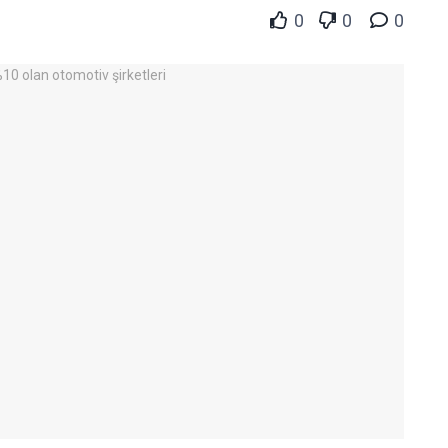
0
0
0