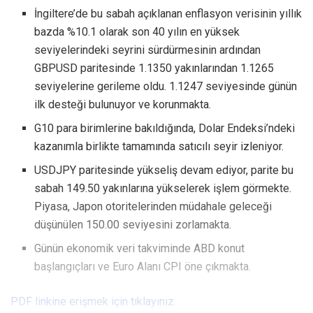
İngiltere’de bu sabah açıklanan enflasyon verisinin yıllık
bazda %10.1 olarak son 40 yılın en yüksek
seviyelerindeki seyrini sürdürmesinin ardından
GBPUSD paritesinde 1.1350 yakınlarından 1.1265
seviyelerine gerileme oldu. 1.1247 seviyesinde günün
ilk desteği bulunuyor ve korunmakta.
G10 para birimlerine bakıldığında, Dolar Endeksi’ndeki
kazanımla birlikte tamamında satıcılı seyir izleniyor.
USDJPY paritesinde yükseliş devam ediyor, parite bu
sabah 149.50 yakınlarına yükselerek işlem görmekte.
Piyasa, Japon otoritelerinden müdahale geleceği
düşünülen 150.00 seviyesini zorlamakta.
Günün ekonomik veri takviminde ABD konut
başlangıçları ve Euro Alanı CPI öne çıkmakta.
PDF linkine erişmek için tıklayınız.